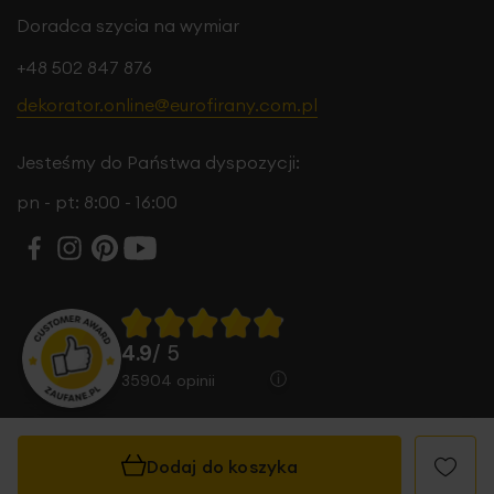
Doradca szycia na wymiar
+48 502 847 876
dekorator.online@eurofirany.com.pl
Jesteśmy do Państwa dyspozycji:
pn - pt: 8:00 - 16:00
4.9
/ 5
35904
opinii
Dodaj do koszyka