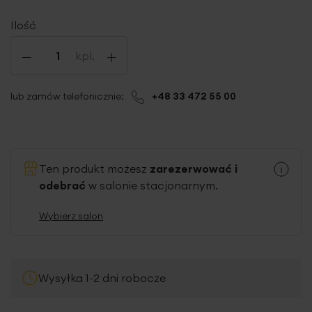
Ilość
-
+
kpl.
lub zamów telefonicznie:
+48 33 472 55 00
Ten produkt możesz
zarezerwować i
odebrać
w salonie stacjonarnym.
Wybierz salon
Wysyłka 1-2 dni robocze