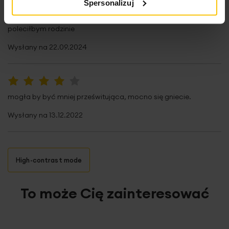
Spersonalizuj
80%
poleciłbym rodzinie
Wysłany na
22.09.2024
80%
mogła by być mniej prześwitująca, mocno się gniecie.
Wysłany na
13.12.2022
High-contrast mode
To może Cię zainteresować