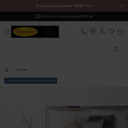
×
Trzecia poszewka -90%* >>>
Darmowa Dostawa
już od 299 zł
Pościel
-20% przy zakupach za min. 99 zł
Przejdź
na
koniec
galerii