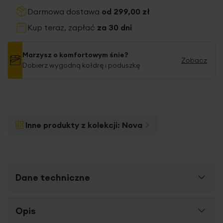
Darmowa dostawa
od 299,00 zł
Kup teraz, zapłać
za 30 dni
Marzysz o komfortowym śnie?
Zobacz
Dobierz wygodną kołdrę i poduszkę
Inne produkty z kolekcji:
Nova
Dane techniczne
Więcej
Opis
SKU
383329
informacji