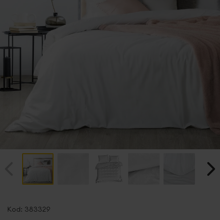
Przejdź
na
Kod:
383329
początek