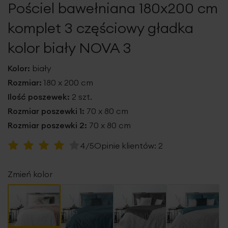
Pościel bawełniana 180x200 cm
galerii
komplet 3 częściowy gładka
kolor biały NOVA 3
Kolor:
biały
Rozmiar:
180 x 200 cm
Ilość poszewek:
2 szt.
Rozmiar poszewki 1:
70 x 80 cm
Rozmiar poszewki 2:
70 x 80 cm
Ocena:
4/5
Opinie klientów:
2
80
100
% of
Zmień kolor