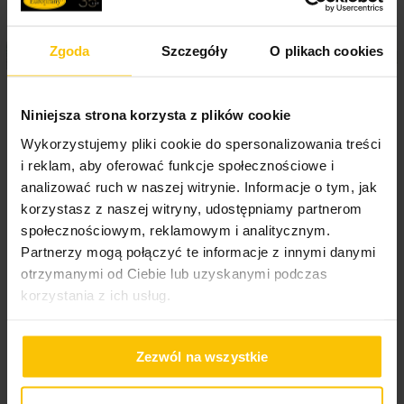
Tolerancja rozmiaru
3%
100% BAWEŁNY
100% BAWEŁNY
Zgoda
Szczegóły
O plikach cookies
Waga netto
1722 g
Nie suszyć w suszarce bębnowej
Komplet zawiera:
Poszewka na poduszkę
Prześcieradło gładkie bez
Pobierz instrukcję użytkowania i bezpieczeństwa produktu
50x70 cm z satyny
gumki 220x210 cm z
Niniejsza strona korzysta z plików cookie
bawełnianej biała NOVA
satyny bawełnianej kolor
poszwę na kołdrę: 180 x 200 cm - 1 szt.
Wykorzystujemy pliki cookie do spersonalizowania treści
poszewkę na poduszkę: 70 x 80 cm - 2 szt.
biały 125 g/m2 NOVA
i reklam, aby oferować funkcje społecznościowe i
skład: 100% bawełna – wysokiej jakości satyna
analizować ruch w naszej witrynie. Informacje o tym, jak
bawełniana
26,90 zł
111,70 zł
korzystasz z naszej witryny, udostępniamy partnerom
gramatura: 125 g/m2
Dodaj do listy życzeń
Dodaj do listy życzeń
Do
społecznościowym, reklamowym i analitycznym.
Dodaj do koszyka
Dodaj do koszyka
o
prać w temperaturze: 40
C
Partnerzy mogą połączyć te informacje z innymi danymi
otrzymanymi od Ciebie lub uzyskanymi podczas
nie czyścić chemicznie
korzystania z ich usług.
Opinie o produkcie
Zezwól na wszystkie