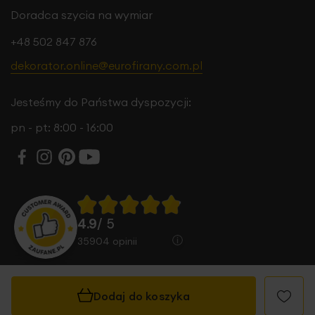
Doradca szycia na wymiar
+48 502 847 876
dekorator.online@eurofirany.com.pl
Jesteśmy do Państwa dyspozycji:
pn - pt: 8:00 - 16:00
4.9
/ 5
35904
opinii
Dodaj do koszyka
© 2026 Eurofirany B.B. Choczyńscy Sp.J. Wszystkie