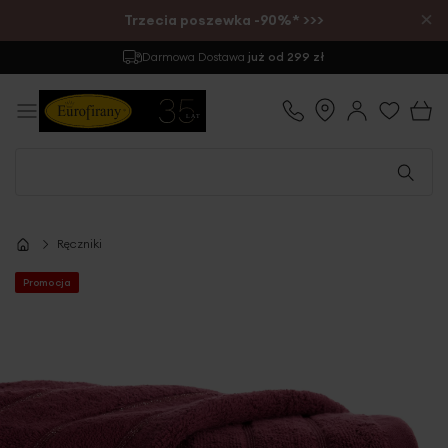
×
Trzecia poszewka -90%* >>>
Darmowa Dostawa
już od 299 zł
Ręczniki
Promocja
Przejdź
na
koniec
galerii