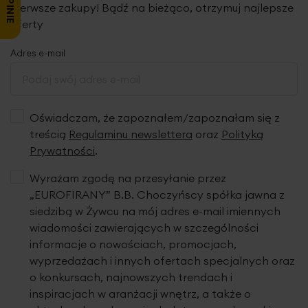
pierwsze zakupy! Bądź na bieżąco, otrzymuj najlepsze
oferty
Adres e-mail
Oświadczam, że zapoznałem/zapoznałam się z
treścią
Regulaminu newslettera
oraz
Polityką
Prywatności
.
Wyrażam zgodę na przesyłanie przez
„EUROFIRANY” B.B. Choczyńscy spółka jawna z
siedzibą w Żywcu na mój adres e-mail imiennych
wiadomości zawierających w szczególności
informacje o nowościach, promocjach,
wyprzedażach i innych ofertach specjalnych oraz
o konkursach, najnowszych trendach i
inspiracjach w aranżacji wnętrz, a także o