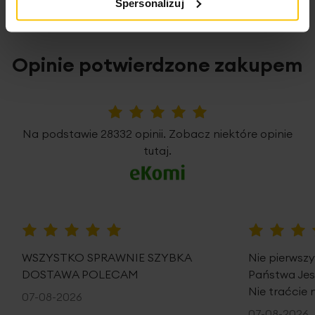
Spersonalizuj
Opinie potwierdzone zakupem
5%
Na podstawie 28332 opinii. Zobacz niektóre opinie
tutaj.
100%
100%
WSZYSTKO SPRAWNIE SZYBKA
Nie pierwsz
DOSTAWA POLECAM
Państwa Je
Nie traćcie 
07-08-2026
07-08-2026