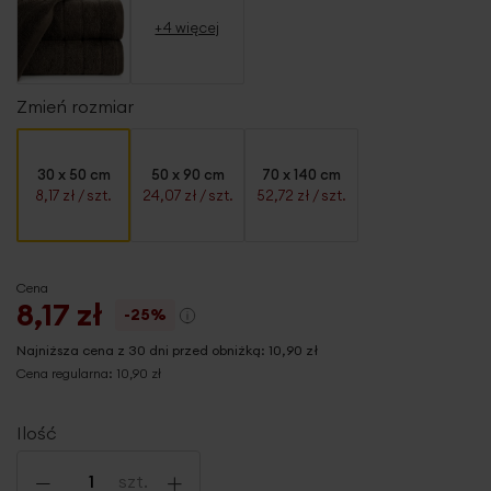
+4 więcej
Zmień rozmiar
30 x 50 cm
50 x 90 cm
70 x 140 cm
8,17 zł
/ szt.
24,07 zł
/ szt.
52,72 zł
/ szt.
Cena
8,17 zł
-25%
Najniższa cena z 30 dni przed obniżką:
10,90 zł
Cena regularna:
10,90 zł
Ilość
-
+
szt.