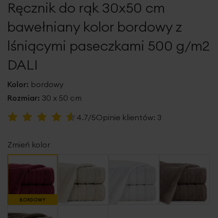
Ręcznik do rąk 30x50 cm
galerii
bawełniany kolor bordowy z
lśniącymi paseczkami 500 g/m2
DALI
Kolor:
bordowy
Rozmiar:
30 x 50 cm
Ocena:
4.7/5
Opinie klientów:
3
93
100
% of
Zmień kolor
BORDOWY