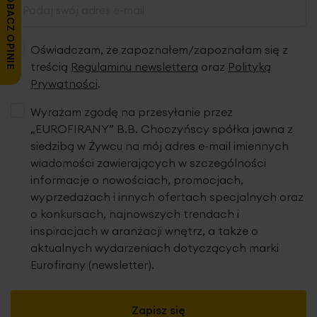
ZOBACZ OPINIE
Oświadczam, że zapoznałem/zapoznałam się z
treścią
Regulaminu newslettera
oraz
Polityką
Prywatności
.
Wyrażam zgodę na przesyłanie przez
„EUROFIRANY” B.B. Choczyńscy spółka jawna z
siedzibą w Żywcu na mój adres e-mail imiennych
wiadomości zawierających w szczególności
informacje o nowościach, promocjach,
wyprzedażach i innych ofertach specjalnych oraz
o konkursach, najnowszych trendach i
inspiracjach w aranżacji wnętrz, a także o
aktualnych wydarzeniach dotyczących marki
Eurofirany (newsletter).
Zapisz się