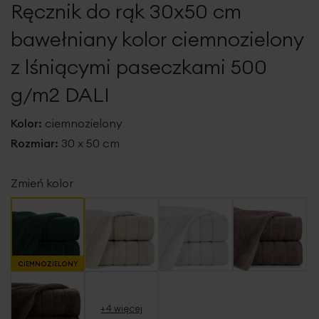
Ręcznik do rąk 30x50 cm
galerii
bawełniany kolor ciemnozielony
z lśniącymi paseczkami 500
g/m2 DALI
Kolor:
ciemnozielony
Rozmiar:
30 x 50 cm
Zmień kolor
CIEMNOZIELONY
+4 więcej