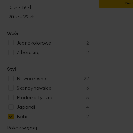
Dod
10 zł
-
19 zł
20 zł
-
29 zł
Wzór
produkty
jednokolorowe
2
produkty
z bordiurą
2
Styl
produkty
nowoczesne
22
produkty
skandynawskie
6
produkty
modernistyczne
5
produkty
japandi
4
produkty
boho
2
Pokaż więcej