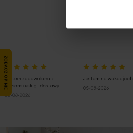
Opi
ZOBACZ OPINIE
100%
100%
Jestem zadowolona z
Jestem na wakacjach
poziomu usług i dostawy
05-08-2026
05-08-2026