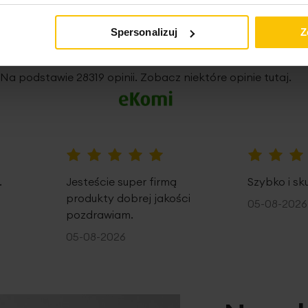
nie potwierdzone zaku
Spersonalizuj
Z
5%
Na podstawie 28319 opinii. Zobacz niektóre opinie tutaj.
100%
100%
.
Jesteście super firmą
Szybko i sk
produkty dobrej jakości
05-08-2026
pozdrawiam.
05-08-2026