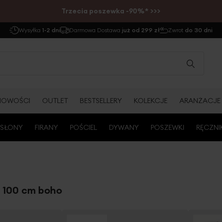
Trzecia poszewka -90%* >>>
Wysyłka
1-2 dni
Darmowa Dostawa
już od 299 zł
Zwrot
do 30 dni
NOWOŚCI
OUTLET
BESTSELLERY
KOLEKCJE
ARANŻACJE
SŁONY
FIRANY
POŚCIEL
DYWANY
POSZEWKI
RĘCZNI
x 100 cm boho