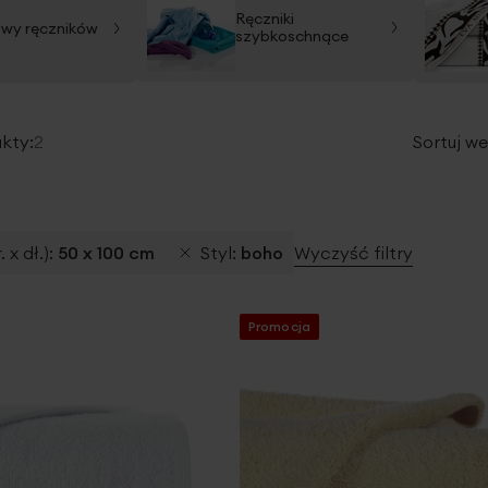
Ręczniki
wy ręczników
szybkoschnące
kty:
2
Sortuj we
 x dł.)
50 x 100 cm
Styl
boho
Wyczyść filtry
Promocja