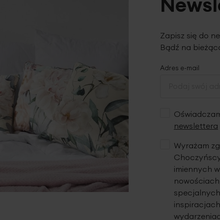
Newsl
Zapisz się do n
Bądź na bieżąco
Adres e-mail
Oświadczam,
newslettera
Wyrażam zgo
Choczyńscy 
imiennych w
nowościach,
specjalnych
inspiracjach
wydarzeniac