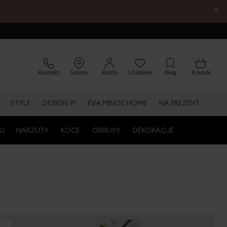
×
Kontakt
Salony
Konto
Ulubione
Blog
Koszyk
STYLE
DESIGN 91
EVA MINGE HOME
NA PREZENT
KI
NARZUTY
KOCE
OBRUSY
DEKORACJE