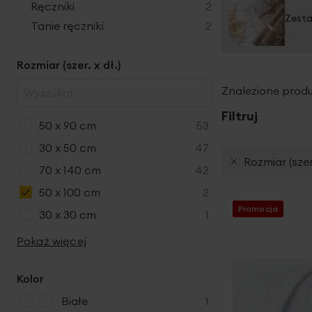
produkty
Ręczniki
2
Zesta
produkty
Tanie ręczniki
2
Rozmiar (szer. x dł.)
Znalezione produ
Filtruj
produkty
50 x 90 cm
53
produkty
30 x 50 cm
47
Rozmiar (szer.
produkty
70 x 140 cm
42
produkty
50 x 100 cm
2
Promocja
produkt
30 x 30 cm
1
Pokaż więcej
Kolor
p
Białe
1