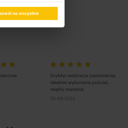
pem
ezwól na wszystkie
100%
utecznie
Szybka realizacja zamówienia,
idealnie wykonana pościel,
miękki materiał.
05-08-2026