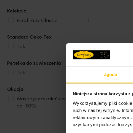
Kolekcja
produkt
Eurofirany Classic
1
Standard Oeko-Tex
produkty
tak
2
Pętelka do zawieszenia
produkty
tak
2
Zgoda
Okazja
Niniejsza strona korzysta z
Wakacyjne szaleństwo cen
produkty
2
Wykorzystujemy pliki cookie 
do -50%
ruch w naszej witrynie. Inf
reklamowym i analitycznym. 
uzyskanymi podczas korzysta