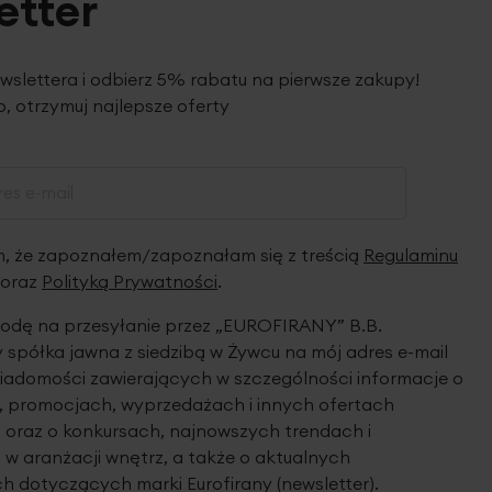
etter
ewslettera i odbierz 5% rabatu na pierwsze zakupy!
, otrzymuj najlepsze oferty
 że zapoznałem/zapoznałam się z treścią
Regulaminu
oraz
Polityką Prywatności
.
dę na przesyłanie przez „EUROFIRANY” B.B.
spółka jawna z siedzibą w Żywcu na mój adres e-mail
iadomości zawierających w szczególności informacje o
 promocjach, wyprzedażach i innych ofertach
 oraz o konkursach, najnowszych trendach i
 w aranżacji wnętrz, a także o aktualnych
h dotyczących marki Eurofirany (newsletter).