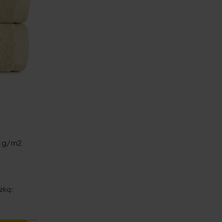
0 g/m2
żką: