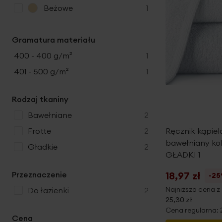
r
p
Beżowe
1
o
r
d
o
u
Gramatura materiału
d
k
u
produkt
400 - 400 g/m²
1
t
k
produkt
401 - 500 g/m²
1
t
Rodzaj tkaniny
produkty
bawełniane
2
produkty
Ręcznik kąpie
frotte
2
bawełniany ko
produkty
gładkie
2
GŁADKI 1
18,97 zł
Przeznaczenie
-2
Najniższa cena z 
produkty
do łazienki
2
25,30 zł
Cena regularna:
Cena