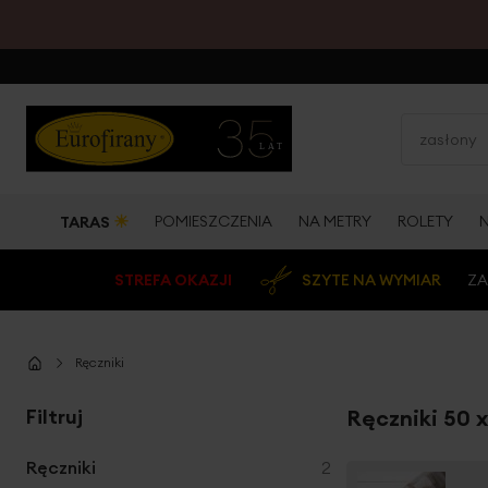
☀
POMIESZCZENIA
NA METRY
ROLETY
TARAS
STREFA OKAZJI
SZYTE NA WYMIAR
ZA
Ręczniki
Filtruj
Ręczniki 50 
produkty
Ręczniki
2