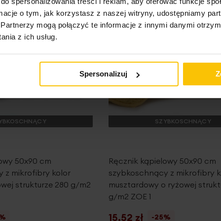
do spersonalizowania treści i reklam, aby oferować funkcje sp
ormacje o tym, jak korzystasz z naszej witryny, udostępniamy p
Partnerzy mogą połączyć te informacje z innymi danymi otrzym
nia z ich usług.
Spersonalizuj
Z
YBKOSCHNĄCY
SZYBKOSCHNĄCY
lowy 50x90 cm
Ręcznik kąpielowy 50x90 cm
z mikrofibry kolor
szybkoschnący z mikrofibry k
wej strukturze 280 g/m2
musztardowy o ryżowej strukt
g/m2 ZOE 1
15,52 zł
5%
-25%