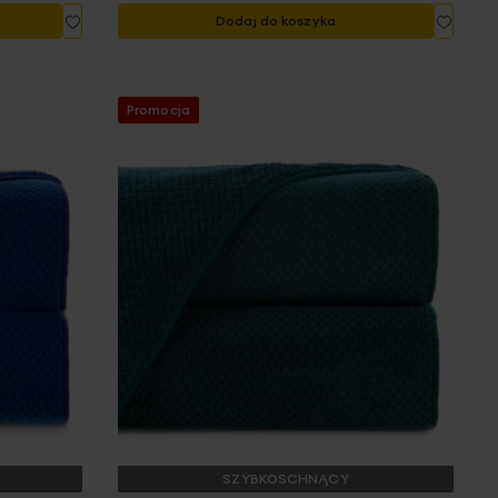
Dodaj
Dodaj
Dodaj do koszyka
do
do
listy
listy
życzeń
życze
Promocja
SZYBKOSCHNĄCY