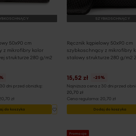
YBKOSCHNĄCY
SZYBKOSCHNĄCY
lowy 50x90 cm
Ręcznik kąpielowy 50x90 cm
z mikrofibry kolor
szybkoschnący z mikrofibry k
ej strukturze 280 g/m2
stalowy strukturze 280 g/m2 
15,52 zł
5%
-25%
30 dni przed obniżką:
Najniższa cena z 30 dni przed obni
20,70 zł
20,70 zł
Cena regularna:
20,70 zł
Dodaj
aj do koszyka
Dodaj do koszyka
do
listy
życzeń
Promocja