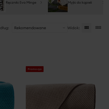
Ręczniki Eva Minge
Myjki do kąpieli
dług:
Widok:
Promocja