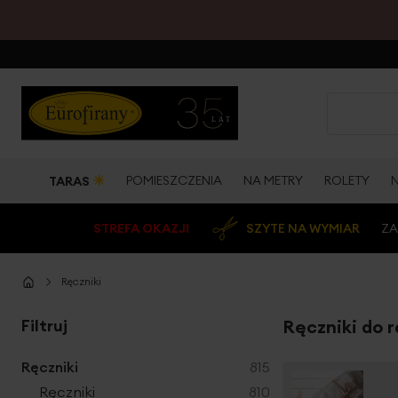
☀
POMIESZCZENIA
NA METRY
ROLETY
TARAS
STREFA OKAZJI
SZYTE NA WYMIAR
ZA
Ręczniki
Filtruj
Ręczniki do 
produkty
Ręczniki
815
produkty
Ręczniki
810