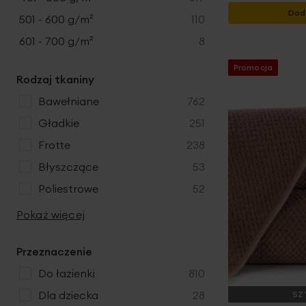
Dod
produkty
501 - 600 g/m²
110
produkty
601 - 700 g/m²
8
Promocja
Rodzaj tkaniny
produkty
bawełniane
762
produkty
gładkie
251
produkty
frotte
238
produkty
błyszczące
53
produkty
poliestrowe
52
Pokaż więcej
Przeznaczenie
produkty
do łazienki
810
produkty
dla dziecka
28
SZ