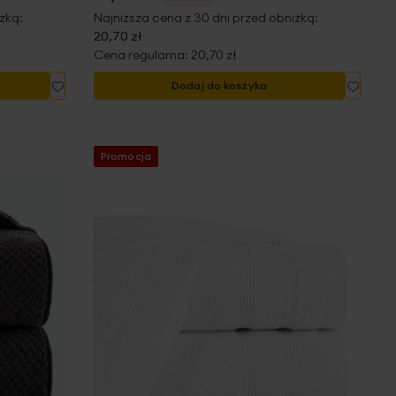
żką:
Najniższa cena z 30 dni przed obniżką:
20,70 zł
Cena regularna:
20,70 zł
Dodaj
Dodaj
Dodaj do koszyka
do
do
listy
listy
życzeń
życze
Promocja