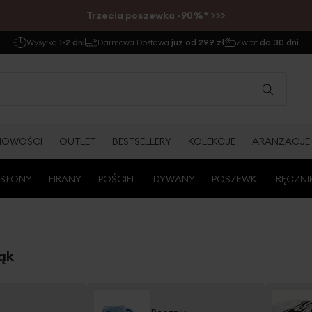
Trzecia poszewka -90%* >>>
Wysyłka
1-2 dni
Darmowa Dostawa
już od 299 zł
Zwrot
do 30 dni
NOWOŚCI
OUTLET
BESTSELLERY
KOLEKCJE
ARANŻACJE
SŁONY
FIRANY
POŚCIEL
DYWANY
POSZEWKI
RĘCZNI
rąk