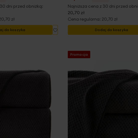
30 dni przed obniżką:
Najniższa cena z 30 dni przed obni
20,70 zł
20,70 zł
Cena regularna:
20,70 zł
Dodaj
aj do koszyka
Dodaj do koszyka
do
listy
życzeń
Promocja