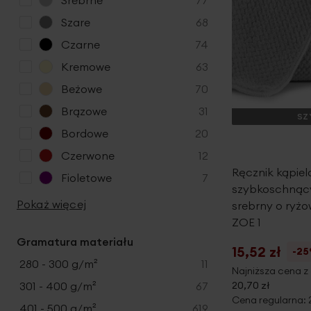
Srebrne
77
o
r
p
Szare
68
d
o
r
u
p
Czarne
74
d
o
k
r
u
p
Kremowe
63
d
t
o
k
r
u
p
Beżowe
70
y
d
t
o
k
r
u
p
Brązowe
31
y
d
SZ
t
o
k
r
u
p
Bordowe
20
y
d
t
o
k
r
u
p
Czerwone
12
y
d
t
o
k
r
Ręcznik kąpie
u
p
Fioletowe
7
y
d
t
o
szybkoschnący 
k
r
u
Pokaż więcej
y
d
srebrny o ryżo
t
o
k
u
ZOE 1
y
d
t
k
Gramatura materiału
u
y
15,52 zł
-2
t
k
produkty
280 - 300 g/m²
11
Najniższa cena z 
y
t
produkty
20,70 zł
301 - 400 g/m²
67
y
Cena regularna:
produkty
401 - 500 g/m²
619