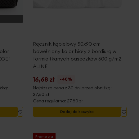
Ręcznik kąpielowy 50x90 cm
olor
bawełniany kolor biały z bordiurą w
ZOE 1
formie tkanych paseczków 500 g/m2
ALINE
16,68 zł
-40%
żką:
Najniższa cena z 30 dni przed obniżką:
27,80 zł
Cena regularna:
27,80 zł
Dodaj
Dodaj
Dodaj do koszyka
do
do
listy
listy
życzeń
życze
Promocja