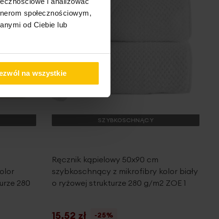
ołecznościowe i analizować
artnerom społecznościowym,
anymi od Ciebie lub
ezwól na wszystkie
SZYBKOSCHNĄCY
Ręcznik kąpielowy 50x90 cm
olor
szybkoschnący z mikrofibry kolor biały
urze 280
o ryżowej strukturze 280 g/m2 ZOE 1
15,52 zł
-25%