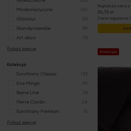
nowoczesne
520
Najniższa cena z 
produkty
modernistyczne
142
20,70 zł
Cena regularna:
produkty
glamour
113
produkty
skandynawskie
89
Dod
produkty
art deco
70
Pokaż więcej
Promocja
Kolekcja
produkty
Eurofirany Classic
133
produkty
Eva Minge
49
produkty
Reina Line
28
produkty
Pierre Cardin
24
produkty
Eurofirany Premium
15
Pokaż więcej