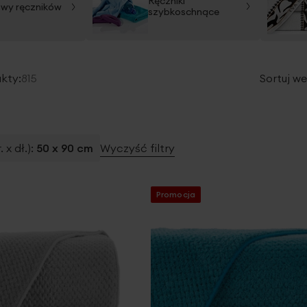
Ręczniki
wy ręczników
szybkoschnące
kty:
815
Sortuj we
 x dł.)
50 x 90 cm
Wyczyść filtry
Promocja