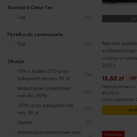
Standard Oeko-Tex
produkty
tak
763
SZ
Pętelka do zawieszenia
Ręcznik kąpie
produkty
tak
760
szybkoschnący 
czarny o ryżow
Okazja
ZOE 1
-5% z kodem EF5 przy
produkty
776
15,52 zł
-2
zakupach za min. 99 zł
Najniższa cena z 
Wakacyjne szaleństwo
produkty
390
20,70 zł
cen do -50%
Cena regularna:
-20% przy zakupach za
produkty
375
Dod
min. 99 zł
produkty
Outlet
27
Wakacyjne szaleństwo cen
Promocja
produkty
6