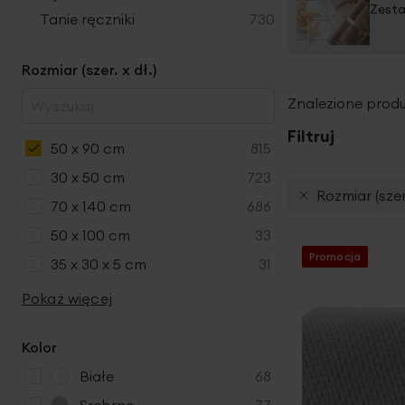
Zesta
produkty
Tanie ręczniki
730
Rozmiar (szer. x dł.)
Znalezione produ
Filtruj
produkty
50 x 90 cm
815
produkty
30 x 50 cm
723
Rozmiar (szer.
produkty
70 x 140 cm
686
produkty
50 x 100 cm
33
Promocja
produkty
35 x 30 x 5 cm
31
Pokaż więcej
Kolor
p
Białe
68
r
p