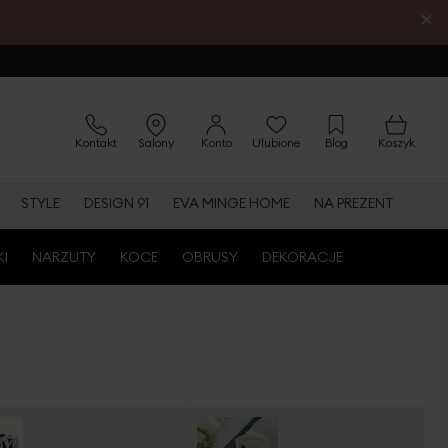
×
Kontakt
Salony
Konto
Ulubione
Blog
Koszyk
STYLE
DESIGN 91
EVA MINGE HOME
NA PREZENT
KI
NARZUTY
KOCE
OBRUSY
DEKORACJE