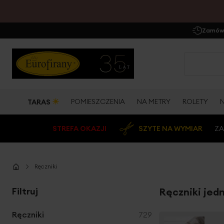
Zamów 
☀
POMIESZCZENIA
NA METRY
ROLETY
TARAS
STREFA OKAZJI
SZYTE NA WYMIAR
ZA
Ręczniki
Filtruj
Ręczniki jed
produkty
Ręczniki
729