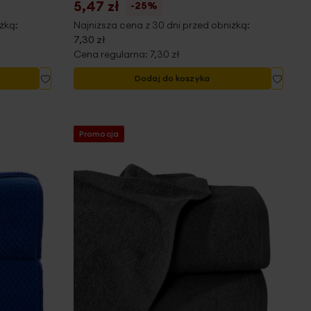
5,47 zł
-25%
żką:
Najniższa cena z 30 dni przed obniżką:
7,30 zł
Cena regularna:
7,30 zł
Dodaj
Dodaj
Dodaj do koszyka
do
do
listy
listy
życzeń
życze
Promocja