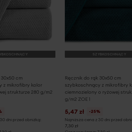
YBKOSCHNĄCY
SZYBKOSCHNĄCY
k 30x50 cm
Ręcznik do rąk 30x50 cm
z mikrofibry kolor
szybkoschnący z mikrofibry k
wej strukturze 280 g/m2
ciemnozielony o ryżowej struk
g/m2 ZOE 1
5,47 zł
%
-25%
30 dni przed obniżką:
Najniższa cena z 30 dni przed obni
7,30 zł