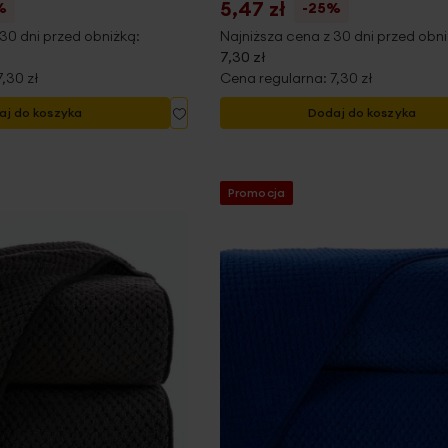
5,47 zł
%
-25%
30 dni przed obniżką:
Najniższa cena z 30 dni przed obni
7,30 zł
7,30 zł
Cena regularna:
7,30 zł
Dodaj
aj do koszyka
Dodaj do koszyka
do
listy
życzeń
Promocja