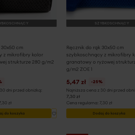
YBKOSCHNĄCY
SZYBKOSCHNĄCY
k 30x50 cm
Ręcznik do rąk 30x50 cm
z mikrofibry kolor
szybkoschnący z mikrofibry k
wej strukturze 280 g/m2
granatowy o ryżowej struktur
g/m2 ZOE 1
5,47 zł
%
-25%
30 dni przed obniżką:
Najniższa cena z 30 dni przed obni
7,30 zł
7,30 zł
Cena regularna:
7,30 zł
Dodaj
aj do koszyka
Dodaj do koszyka
do
listy
życzeń