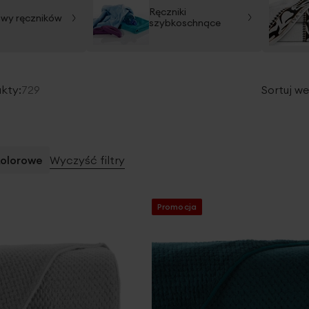
Ręczniki
wy ręczników
szybkoschnące
kty:
729
Sortuj we
kolorowe
Wyczyść filtry
Promocja