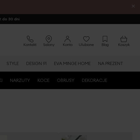
×
ot
do 30 dni
Kontakt
Salony
Konto
Ulubione
Blog
Koszyk
STYLE
DESIGN 91
EVA MINGE HOME
NA PREZENT
KI
NARZUTY
KOCE
OBRUSY
DEKORACJE