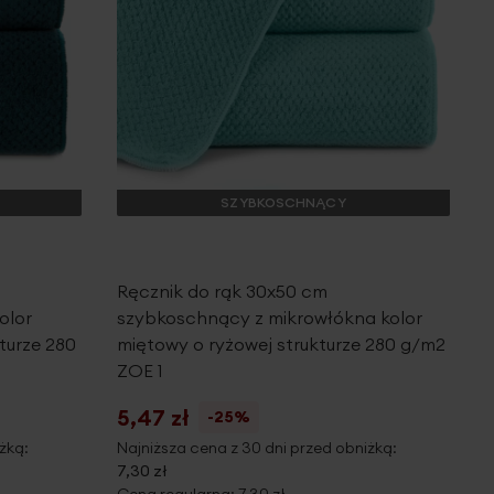
SZYBKOSCHNĄCY
Ręcznik do rąk 30x50 cm
olor
szybkoschnący z mikrowłókna kolor
turze 280
miętowy o ryżowej strukturze 280 g/m2
ZOE 1
5,47 zł
-25%
żką:
Najniższa cena z 30 dni przed obniżką:
7,30 zł