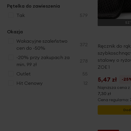
Pętelka do zawieszenia
produkty
tak
579
SZ
Okazja
Wakacyjne szaleństwo
produkty
372
Ręcznik do rą
cen do -50%
szybkoschnący 
-20% przy zakupach za
stalowy o ryżo
produkty
278
min. 99 zł
ZOE 1
produkty
Outlet
55
5,47 zł
-25
produkty
Hit Cenowy
12
Najniższa cena z 
7,30 zł
Cena regularna:
Dod