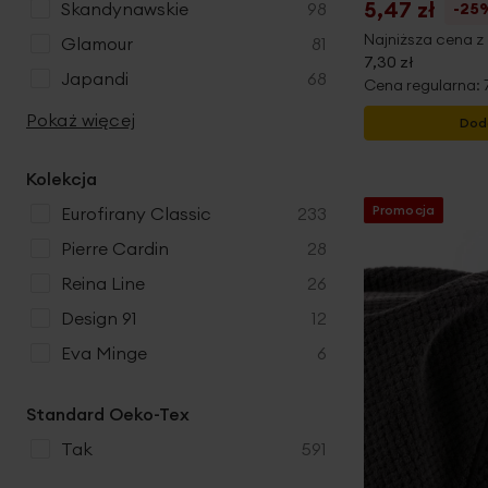
5,47 zł
produkty
skandynawskie
98
-25
Najniższa cena z 
produkty
glamour
81
7,30 zł
produkty
japandi
68
Cena regularna:
Pokaż więcej
Dod
Kolekcja
Promocja
produkty
Eurofirany Classic
233
produkty
Pierre Cardin
28
produkty
Reina Line
26
produkty
Design 91
12
produkty
Eva Minge
6
Standard Oeko-Tex
produkty
tak
591