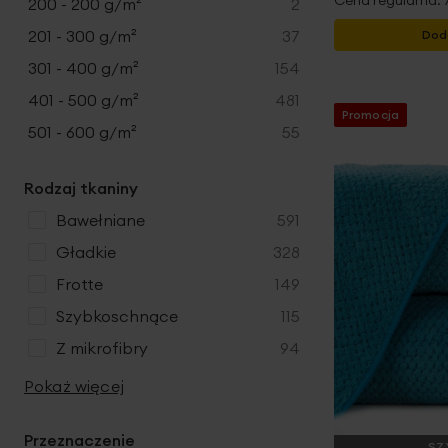
Cena regularna:
produkty
200 - 200 g/m²
2
y
t
produkty
201 - 300 g/m²
37
Dod
y
produkty
301 - 400 g/m²
154
produkty
401 - 500 g/m²
481
Promocja
produkty
501 - 600 g/m²
55
Rodzaj tkaniny
produkty
bawełniane
591
produkty
gładkie
328
produkty
frotte
149
produkty
szybkoschnące
115
produkty
z mikrofibry
94
Pokaż więcej
Przeznaczenie
SZ