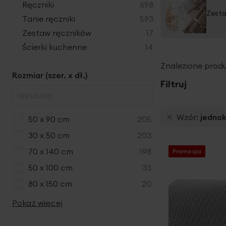
produkty
Ręczniki
698
Zesta
produkty
Tanie ręczniki
593
produkty
Zestaw ręczników
17
produkty
Ścierki kuchenne
14
Znalezione produ
Rozmiar (szer. x dł.)
Filtruj
Wzór
jedno
produkty
50 x 90 cm
205
produkty
30 x 50 cm
203
produkty
70 x 140 cm
198
Promocja
produkty
50 x 100 cm
33
produkty
80 x 150 cm
20
Pokaż więcej