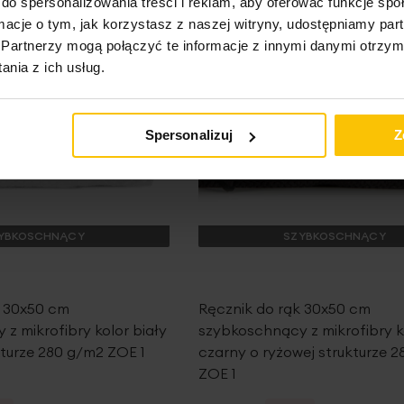
do spersonalizowania treści i reklam, aby oferować funkcje sp
ormacje o tym, jak korzystasz z naszej witryny, udostępniamy p
Partnerzy mogą połączyć te informacje z innymi danymi otrzym
nia z ich usług.
Spersonalizuj
Z
YBKOSCHNĄCY
SZYBKOSCHNĄCY
k 30x50 cm
Ręcznik do rąk 30x50 cm
z mikrofibry kolor biały
szybkoschnący z mikrofibry k
kturze 280 g/m2 ZOE 1
czarny o ryżowej strukturze 
ZOE 1