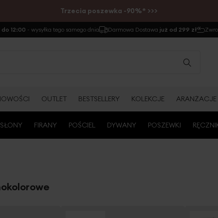
Trzecia poszewka -90%* >>>
do 12:00
- wysyłka tego samego dnia
Darmowa Dostawa
już od 299 zł
Zwr
NOWOŚCI
OUTLET
BESTSELLERY
KOLEKCJE
ARANŻACJE
SŁONY
FIRANY
POŚCIEL
DYWANY
POSZEWKI
RĘCZNI
nokolorowe