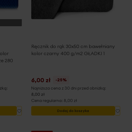
Ręcznik do rąk 30x50 cm bawełniany
olor
kolor czarny 400 g/m2 GŁADKI 1
ze 280
6,00 zł
-25%
żką:
Najniższa cena z 30 dni przed obniżką:
8,00 zł
Cena regularna:
8,00 zł
Dodaj
Dodaj
Dodaj do koszyka
do
do
listy
listy
życzeń
życze