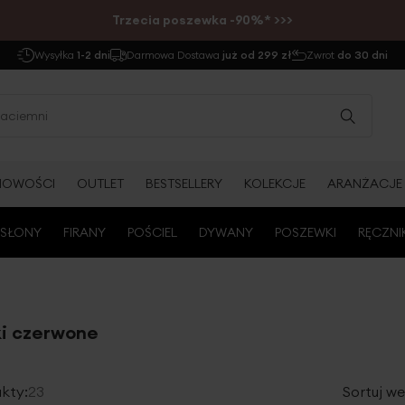
Trzecia poszewka -90%* >>>
Wysyłka
1-2 dni
Darmowa Dostawa
już od 299 zł
Zwrot
do 30 dni
NOWOŚCI
OUTLET
BESTSELLERY
KOLEKCJE
ARANŻACJE
SŁONY
FIRANY
POŚCIEL
DYWANY
POSZEWKI
RĘCZNI
ki czerwone
kty:
23
Sortuj we