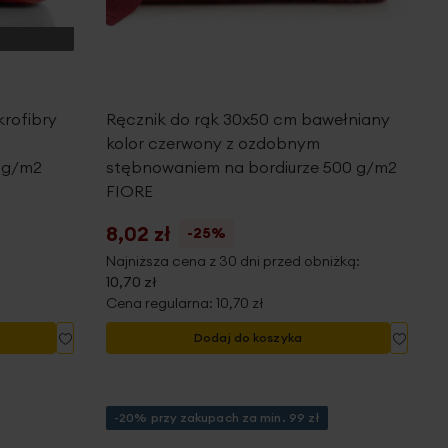
krofibry
Ręcznik do rąk 30x50 cm bawełniany
kolor czerwony z ozdobnym
0g/m2
stębnowaniem na bordiurze 500 g/m2
FIORE
8,02 zł
-25%
Najniższa cena z 30 dni przed obniżką:
10,70 zł
Cena regularna:
10,70 zł
Dodaj
Dodaj
Dodaj do koszyka
do
do
listy
listy
życzeń
życze
-20% przy zakupach za min. 99 zł