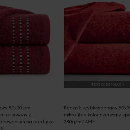
SZYBKOSCHNĄCY
lowy 50x90 cm
Ręcznik szybkoschnący 50x9
lor czerwony z
mikrofibry kolor czerwony sp
bnowaniem na bordiurze
380g/m2 AMY
RE