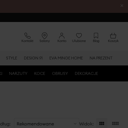
×
Kontakt
Salony
Konto
Ulubione
Blog
Koszyk
STYLE
DESIGN 91
EVA MINGE HOME
NA PREZENT
KI
NARZUTY
KOCE
OBRUSY
DEKORACJE
dług:
Widok: