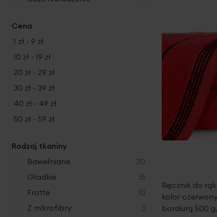
Cena
1 zł
-
9 zł
10 zł
-
19 zł
20 zł
-
29 zł
30 zł
-
39 zł
40 zł
-
49 zł
50 zł
-
59 zł
Rodzaj tkaniny
produkty
bawełniane
20
produkty
gładkie
15
Ręcznik do rą
produkty
frotte
10
kolor czerwon
produkty
z mikrofibry
3
bordiurą 500 