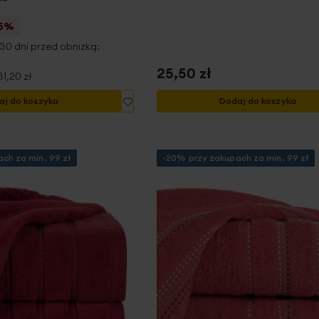
25%
30 dni przed obniżką:
25,50 zł
31,20 zł
Dodaj
aj do koszyka
Dodaj do koszyka
do
listy
życzeń
ch za min. 99 zł
-20% przy zakupach za min. 99 zł