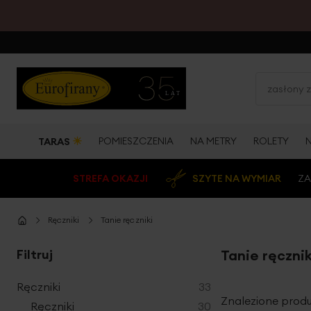
☀
POMIESZCZENIA
NA METRY
ROLETY
TARAS
STREFA OKAZJI
SZYTE NA WYMIAR
ZA
Ręczniki
Tanie ręczniki
Filtruj
Tanie ręczni
produkty
Ręczniki
33
Znalezione produ
produkty
Ręczniki
30