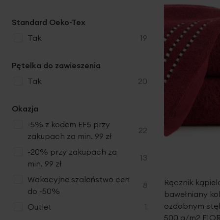
Standard Oeko-Tex
produkty
tak
19
Pętelka do zawieszenia
produkty
tak
20
Okazja
-5% z kodem EF5 przy
produkty
22
zakupach za min. 99 zł
-20% przy zakupach za
produkty
13
min. 99 zł
Wakacyjne szaleństwo cen
Ręcznik kąpie
produkty
8
do -50%
bawełniany ko
ozdobnym stę
produkt
Outlet
1
500 g/m2 FIO