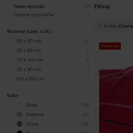
produkty
Filtruj
Tanie ręczniki
23
produkt
Zestaw ręczników
1
Kolor
Czerw
Rozmiar (szer. x dł.)
produkty
50 x 90 cm
12
Promocja
produkty
30 x 50 cm
7
produkty
70 x 140 cm
2
produkt
30 x 30 cm
1
produkt
100 x 150 cm
1
Kolor
p
Białe
138
r
p
Srebrne
162
o
r
p
Szare
145
d
o
r