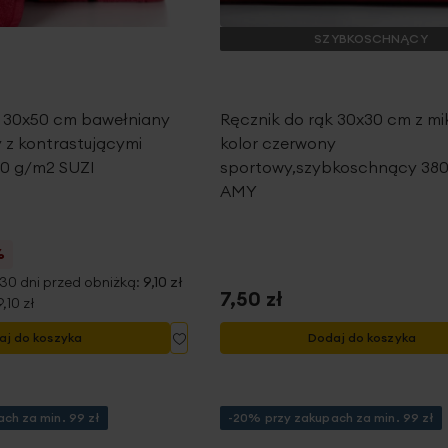
SZYBKOSCHNĄCY
k 30x50 cm bawełniany
Ręcznik do rąk 30x30 cm z mi
 z kontrastującymi
kolor czerwony
0 g/m2 SUZI
sportowy,szybkoschnący 38
AMY
%
 30 dni przed obniżką:
9,10 zł
7,50 zł
9,10 zł
Dodaj
aj do koszyka
Dodaj do koszyka
do
listy
życzeń
ch za min. 99 zł
-20% przy zakupach za min. 99 zł