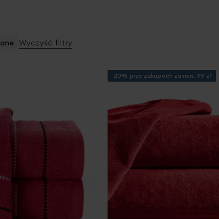
one
Wyczyść filtry
-20% przy zakupach za min. 99 zł