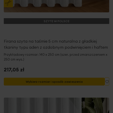
SZYTE W POLSCE
Firana szyta na taśmie 5 cm naturalna z gładkiej
tkaniny typu aden z ozdobnym podwinięciem i haftem
Przykładowy rozmiar: 140 x 250 cm (szer. przed zmarszczeniem x
250 cm wys.)
217,05 zł
Do
Wybierz rozmiar i sposób zawieszenia