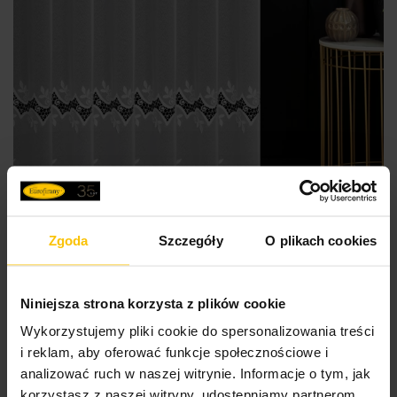
Zgoda
Szczegóły
O plikach cookies
Niniejsza strona korzysta z plików cookie
SZYTE W POLSCE
Wykorzystujemy pliki cookie do spersonalizowania treści
i reklam, aby oferować funkcje społecznościowe i
analizować ruch w naszej witrynie. Informacje o tym, jak
Firana szyta na taśmie 5 cm biała z matowej tkaniny
korzystasz z naszej witryny, udostępniamy partnerom