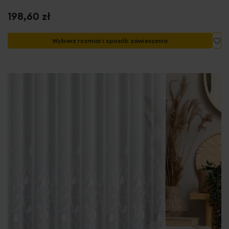
198,60 zł
Do
Wybierz rozmiar i sposób zawieszenia