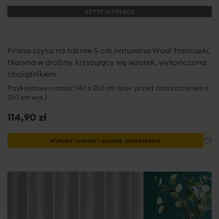
SZYTE W POLSCE
Firana szyta na taśmie 5 cm naturalna Woal francuski,
tkanina w drobny krzyżujący się wzorek, wykończona
obciążnikiem
Przykładowy rozmiar: 140 x 250 cm (szer. przed zmarszczeniem x
250 cm wys.)
114,90 zł
Do
Wybierz rozmiar i sposób zawieszenia