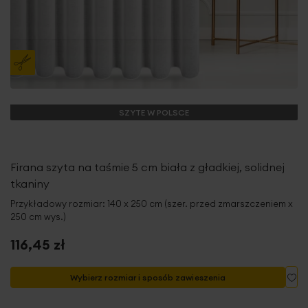
SZYTE W POLSCE
Firana szyta na taśmie 5 cm biała z gładkiej, solidnej
tkaniny
Przykładowy rozmiar: 140 x 250 cm (szer. przed zmarszczeniem x
250 cm wys.)
116,45 zł
Do
Wybierz rozmiar i sposób zawieszenia