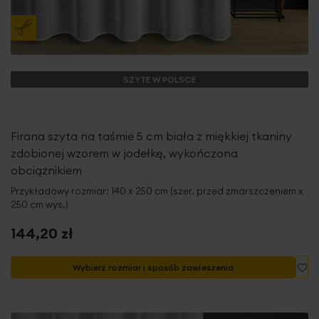
SZYTE W POLSCE
Firana szyta na taśmie 5 cm biała z miękkiej tkaniny
zdobionej wzorem w jodełkę, wykończona
obciążnikiem
Przykładowy rozmiar: 140 x 250 cm (szer. przed zmarszczeniem x
250 cm wys.)
144,20 zł
Do
Wybierz rozmiar i sposób zawieszenia