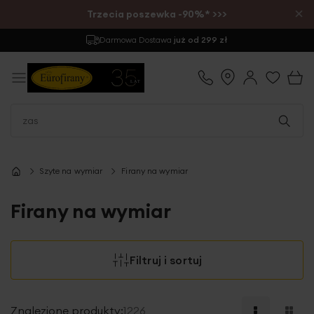
×
Trzecia poszewka -90%* >>>
Zwrot
do 30 dni
Szyte na wymiar
Firany na wymiar
Firany na wymiar
Filtruj i sortuj
Znalezione produkty:
1226