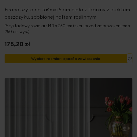
Firana szyta na taśmie 5 cm biała z tkaniny z efektem
deszczyku, zdobionej haftem roślinnym
Przykładowy rozmiar: 140 x 250 cm (szer. przed zmarszczeniem x
250 cm wys.)
175,20 zł
Do
Wybierz rozmiar i sposób zawieszenia