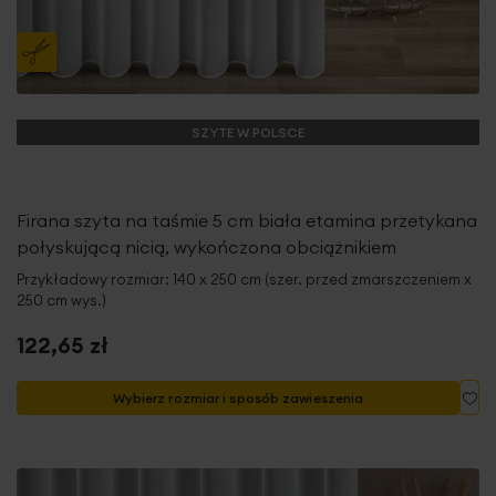
SZYTE W POLSCE
Firana szyta na taśmie 5 cm biała etamina przetykana
połyskującą nicią, wykończona obciążnikiem
Przykładowy rozmiar: 140 x 250 cm (szer. przed zmarszczeniem x
250 cm wys.)
122,65 zł
Do
Wybierz rozmiar i sposób zawieszenia