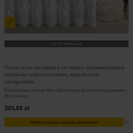
SZYTE W POLSCE
Firana szyta na taśmie 5 cm biała z matowej etaminy
zdobionej roślinnym haftem, wykończona
obciążnikiem
Przykładowy rozmiar: 140 x 250 cm (szer. przed zmarszczeniem x
250 cm wys.)
201,55 zł
Do
Wybierz rozmiar i sposób zawieszenia