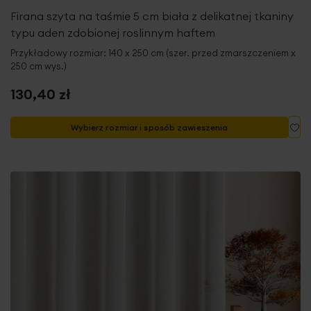
Firana szyta na taśmie 5 cm biała z delikatnej tkaniny
typu aden zdobionej roslinnym haftem
Przykładowy rozmiar: 140 x 250 cm (szer. przed zmarszczeniem x
250 cm wys.)
130,40 zł
Do
Wybierz rozmiar i sposób zawieszenia