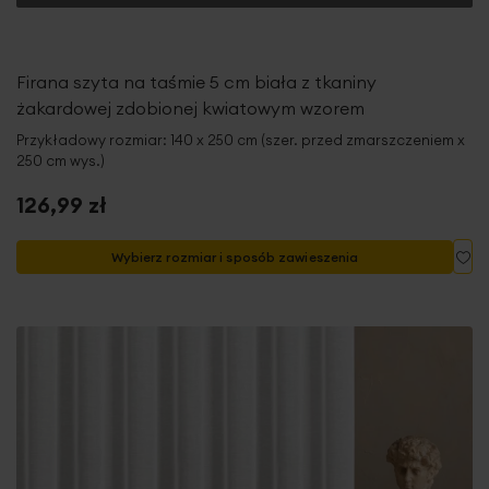
Firana szyta na taśmie 5 cm biała z tkaniny
żakardowej zdobionej kwiatowym wzorem
Przykładowy rozmiar: 140 x 250 cm (szer. przed zmarszczeniem x
250 cm wys.)
126,99 zł
Do
Wybierz rozmiar i sposób zawieszenia