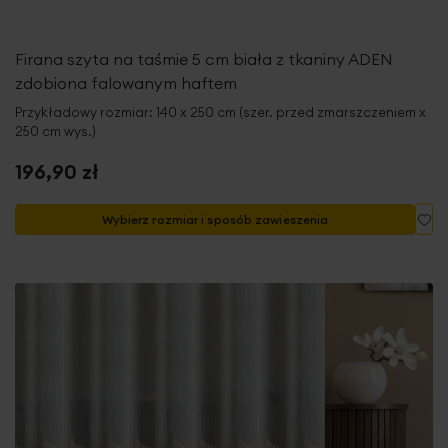
Firana szyta na taśmie 5 cm biała z tkaniny ADEN
zdobiona falowanym haftem
Przykładowy rozmiar: 140 x 250 cm (szer. przed zmarszczeniem x
250 cm wys.)
196,90 zł
Do
Wybierz rozmiar i sposób zawieszenia