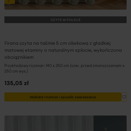
SZYTE W POLSCE
Firana szyta na taśmie 5 cm oliwkowa z gładkiej
matowej etaminy o naturalnym splocie, wykończona
obciążnikiem
Przykładowy rozmiar: 140 x 250 cm (szer. przed zmarszczeniem x
250 cm wys.)
135,05 zł
Do
Wybierz rozmiar i sposób zawieszenia