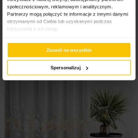
na markizecie z haftem
społecznościowym, reklamowym i analitycznym.
Partnerzy mogą połączyć te informacje z innymi danymi
Przykładowy rozmiar: 140 x 250 cm (szer. przed zmarszczeniem x
250 cm wys.)
otrzymanymi od Ciebie lub uzyskanymi podczas
korzystania z ich usług.
176,44 zł
Do
Wybierz rozmiar i sposób zawieszenia
Zezwól na wszystkie
Spersonalizuj