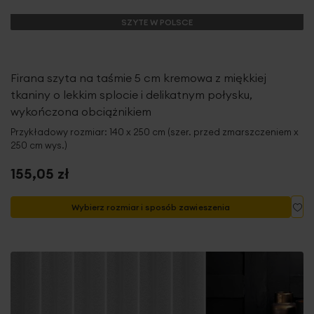
SZYTE W POLSCE
Firana szyta na taśmie 5 cm kremowa z miękkiej
tkaniny o lekkim splocie i delikatnym połysku,
wykończona obciążnikiem
Przykładowy rozmiar: 140 x 250 cm (szer. przed zmarszczeniem x
250 cm wys.)
155,05 zł
Do
Wybierz rozmiar i sposób zawieszenia