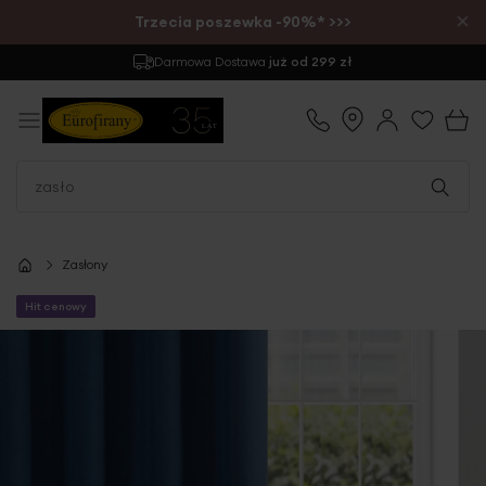
×
Trzecia poszewka -90%* >>>
Darmowa Dostawa
już od 299 zł
Zasłony
Hit cenowy
Przejdź
na
koniec
galerii