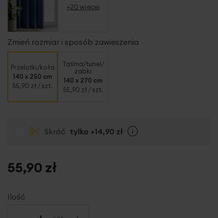
+20 więcej
Zmień rozmiar i sposób zawieszenia
Taśma/tunel/
Przelotki/koła
żabki
140 x 250 cm
140 x 270 cm
55,90 zł
/ szt.
55,90 zł
/ szt.
Skróć
tylko
+14,90 zł
Info
55,90 zł
Ilość
-
+
szt.