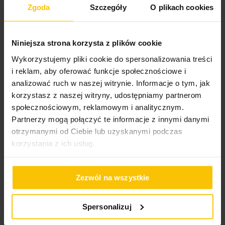
że po zawieszeniu na karniszu zasłona pięknie się
Rodzaj tkaniny
matowe, poliestrowe,
Zgoda
Szczegóły
O plikach cookies
prezentuje, układając się w miękkie i regularne fale.
oxford, gładkie
Nie można wybielać i chlorować
100%
Zasłony na przelotkach
: W przypadku skracania
Produkty zgodne z opisem, starannie wykonane skrócenie.
Wzór
jednokolorowe
mierzymy od górnej krawędzi drążka do momentu, w
Kolor tez taki jak na zdjęciu. Czad realizacji akceptowalny.
Niniejsza strona korzysta z plików cookie
którym chcemy aby zasłona się kończyła.
Gramatura materiału
140 g/m²
Będę zamawiać
Wykorzystujemy pliki cookie do spersonalizowania treści
Nie suszyć w suszarce bębnowej
i reklam, aby oferować funkcje społecznościowe i
Wysłany na
16.12.2022
Jednostka miary
szt.
analizować ruch w naszej witrynie. Informacje o tym, jak
Skład materiałowy
100% poliester
korzystasz z naszej witryny, udostępniamy partnerom
Dane techniczne:
społecznościowym, reklamowym i analitycznym.
Tolerancja rozmiaru
5%
High-contrast mode
Partnerzy mogą połączyć te informacje z innymi danymi
Waga netto
668 g
otrzymanymi od Ciebie lub uzyskanymi podczas
szerokość: 140 cm
korzystania z ich usług.
To może Cię zainteresować
wysokość: 250 cm
skład: 100% poliester
Pobierz instrukcję użytkowania i bezpieczeństwa produktu
ilość przelotek: 8 szt.
średnica przelotki: 4 cm
Zezwól na wszystkie
2
gramatura materiału: 140 g/m
tolerancja rozmiaru: +/- 5%
Spersonalizuj