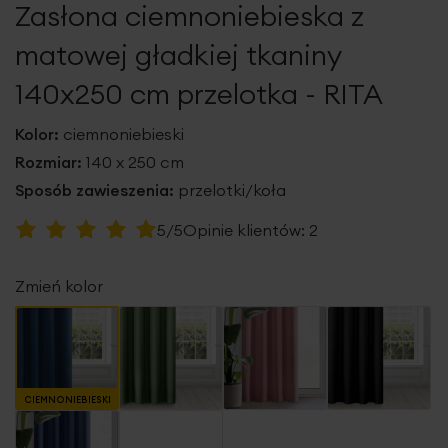
Zasłona ciemnoniebieska z
galerii
matowej gładkiej tkaniny
140x250 cm przelotka - RITA
Kolor:
ciemnoniebieski
Rozmiar:
140 x 250 cm
Sposób zawieszenia:
przelotki/koła
Ocena:
5/5
Opinie klientów:
2
100
100
% of
Zmień kolor
CIEMNONIEBIESKI