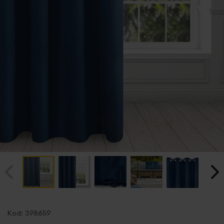
Przejdź
na
Kod:
398659
początek