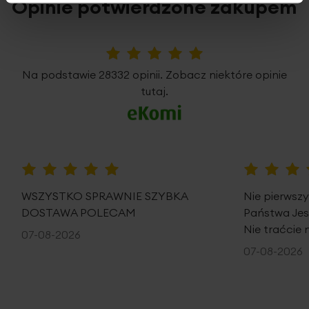
Opinie potwierdzone zakupem
5%
Na podstawie 28332 opinii. Zobacz niektóre opinie
tutaj.
100%
100%
WSZYSTKO SPRAWNIE SZYBKA
Nie pierwsz
DOSTAWA POLECAM
Państwa Je
Nie traćcie 
07-08-2026
07-08-2026