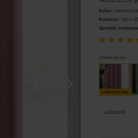
Kolor:
ciemnoró
Rozmiar:
140 x 
Sposób zawiesze
Ocena:
96
100
% of
Zmień kolor
CIEMNORÓŻOWY
+20 więcej