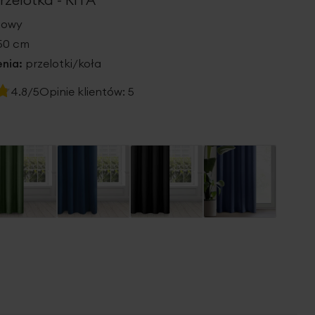
żowy
250 cm
nia:
przelotki/koła
4.8/5
Opinie klientów:
5