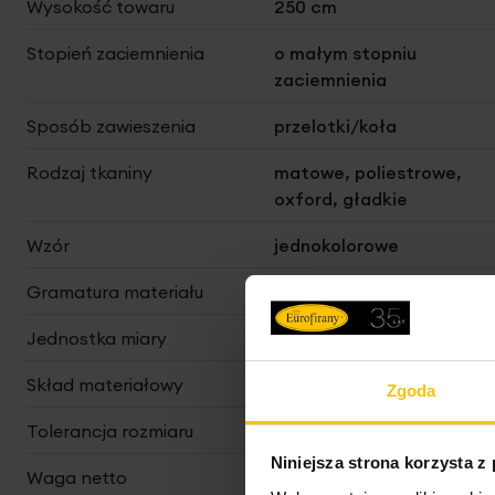
Wysokość towaru
250 cm
Stopień zaciemnienia
o małym stopniu
zaciemnienia
Sposób zawieszenia
przelotki/koła
Rodzaj tkaniny
matowe, poliestrowe,
oxford, gładkie
Wzór
jednokolorowe
Gramatura materiału
140 g/m²
Jednostka miary
szt.
Skład materiałowy
100% poliester
Zgoda
Tolerancja rozmiaru
5%
Niniejsza strona korzysta z
Waga netto
668 g