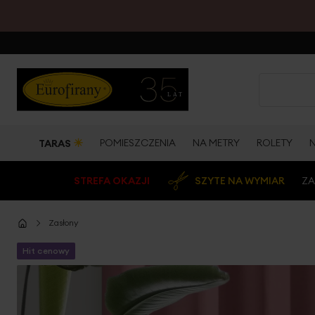
☀
POMIESZCZENIA
NA METRY
ROLETY
TARAS
STREFA OKAZJI
SZYTE NA WYMIAR
ZA
Zasłony
Hit cenowy
Przejdź
na
koniec