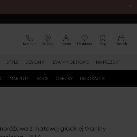
×
Kontakt
Salony
Konto
Ulubione
Blog
Koszyk
STYLE
DESIGN 91
EVA MINGE HOME
NA PREZENT
KI
NARZUTY
KOCE
OBRUSY
DEKORACJE
noróżowa z matowej gładkiej tkaniny
zelotka - RITA