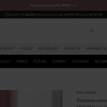
Trzecia poszewka -90%* >>>
Wysyłka
1-2 dni
Darmowa Dostawa
już od 299 zł
Zwrot
do 30 dni
NOWOŚCI
OUTLET
BESTSELLERY
KOLEKCJE
ARANŻACJE
SŁONY
FIRANY
POŚCIEL
DYWANY
POSZEWKI
RĘCZNI
Kod:
398661
Zasłona ciem
140x250 cm pr