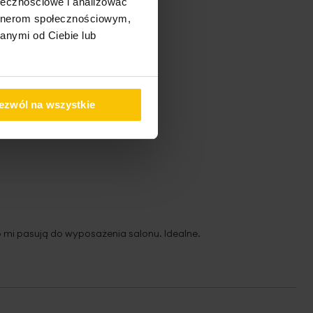
ołecznościowe i analizować
artnerom społecznościowym,
anymi od Ciebie lub
ezwól na wszystkie
o mi pasują do wyposażenia salonu. Idealne.