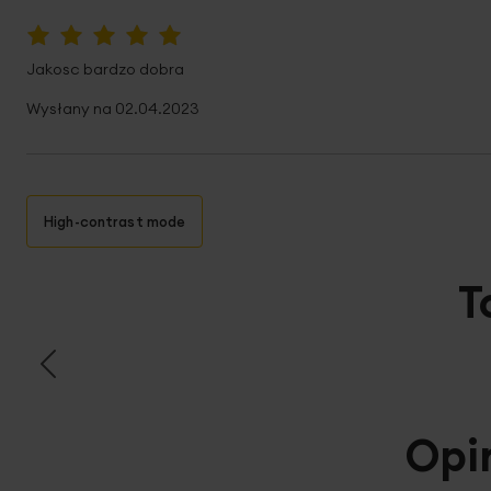
100%
Jakosc bardzo dobra
Wysłany na
02.04.2023
High-contrast mode
T
Opi