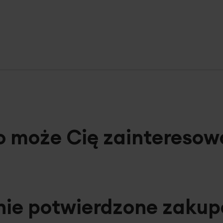
o może Cię zainteresow
nie potwierdzone zaku