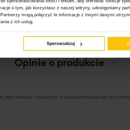
do spersonalizowania treści i reklam, aby oferować funkcje sp
ormacje o tym, jak korzystasz z naszej witryny, udostępniamy p
ktu
Partnerzy mogą połączyć te informacje z innymi danymi otrzym
nia z ich usług.
Spersonalizuj
Z
Opinie o produkcie
o, kolor ciekawy, nie jaskrawy, to jakby ciemny pudrowy róż, bardz