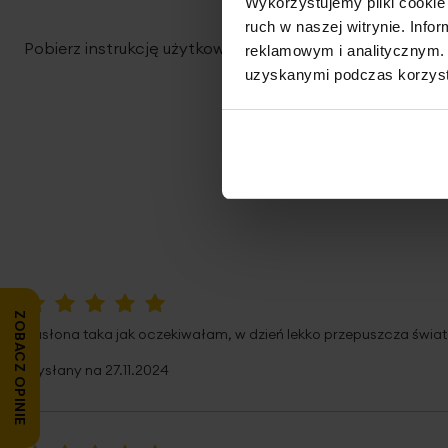
Wykorzystujemy pliki cookie 
ruch w naszej witrynie. Inf
Pobierz instrukcję użytkowania i bezpieczeństwa produ
reklamowym i analitycznym. 
uzyskanymi podczas korzysta
ZOBACZ OPINIE
100%
Zasłona taka jak oczekiwałam, w dzień lekko przepuszcza światł
Wysłany na
27.11.2024