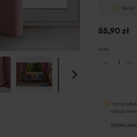
Skróć
55,90 zł
Ilość
-
szt.
Ten produ
stacjonar
Wybierz salo