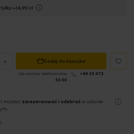
tylko
+14,90 zł
Info
+
Dodaj do koszyka
lub zamów telefonicznie:
+48 33 472
55 00
kt możesz
zarezerwować i odebrać
w salonie
nym.
n