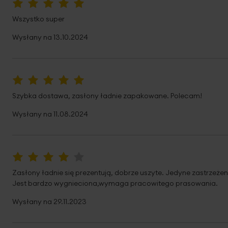
100%
Wszystko super
Wysłany na
13.10.2024
100%
Szybka dostawa, zasłony ładnie zapakowane. Polecam!
Wysłany na
11.08.2024
80%
Zasłony ładnie się prezentują, dobrze uszyte. Jedyne zastrzeże
Jest bardzo wygnieciona,wymaga pracowitego prasowania.
Wysłany na
29.11.2023