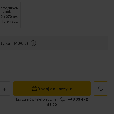
aśma/tunel/
żabki
40 x 270 cm
5,90 zł
/ szt.
tylko
+14,90 zł
Info
+
Dodaj do koszyka
lub zamów telefonicznie:
+48 33 472
55 00