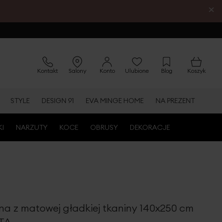
×
Kontakt
Salony
Konto
Ulubione
Blog
Koszyk
STYLE
DESIGN 91
EVA MINGE HOME
NA PREZENT
KI
NARZUTY
KOCE
OBRUSY
DEKORACJE
na z matowej gładkiej tkaniny 140x250 cm
ITA