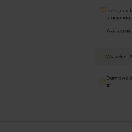
Ten produ
stacjonar
Wybierz salo
Wysyłka 1-
Darmowa 
zł