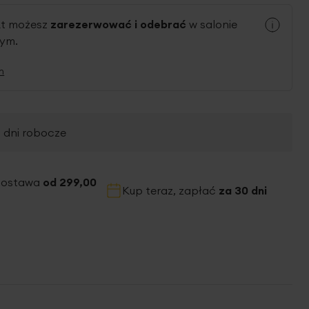
kt możesz
zarezerwować i odebrać
w salonie
nym.
n
2 dni robocze
dostawa
od 299,00
Kup teraz, zapłać
za 30 dni