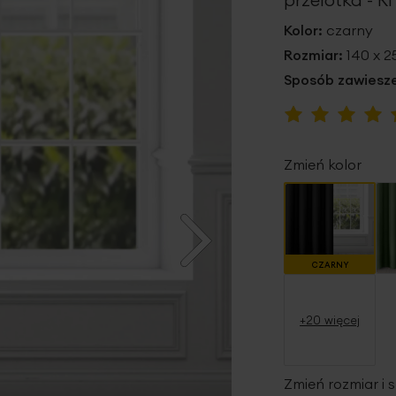
Kolor:
czarny
Rozmiar:
140 x 
Sposób zawiesze
Ocena:
95
100
% of
Zmień kolor
CZARNY
+20 więcej
Zmień rozmiar i