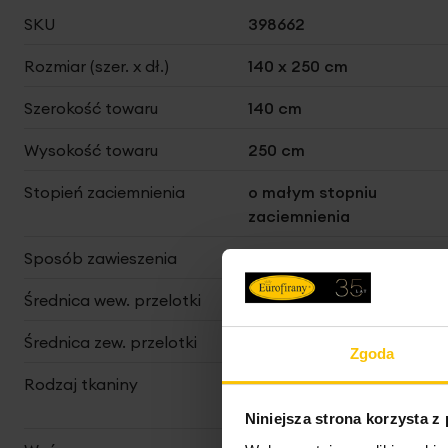
Więcej
SKU
398662
informacji
Rozmiar (szer. x dł.)
140 x 250 cm
Szerokość towaru
140 cm
Wysokość towaru
250 cm
Stopień zaciemnienia
o małym stopniu
zaciemnienia
Sposób zawieszenia
przelotki/koła
Średnica wew. przelotki
4 cm
Średnica zew. przelotki
6 cm
Zgoda
Rodzaj tkaniny
matowe, poliestrowe,
oxford, gładkie
Niniejsza strona korzysta z