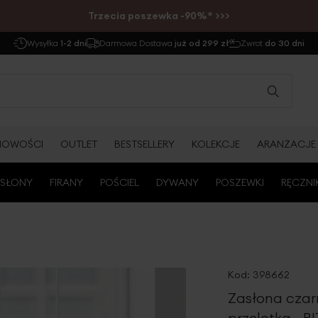
Trzecia poszewka -90%* >>>
Wysyłka
1-2 dni
Darmowa Dostawa
już od 299 zł
Zwrot
do 30 dni
NOWOŚCI
OUTLET
BESTSELLERY
KOLEKCJE
ARANŻACJE
SŁONY
FIRANY
POŚCIEL
DYWANY
POSZEWKI
RĘCZNI
Kod:
398662
Zasłona czar
przelotka - R