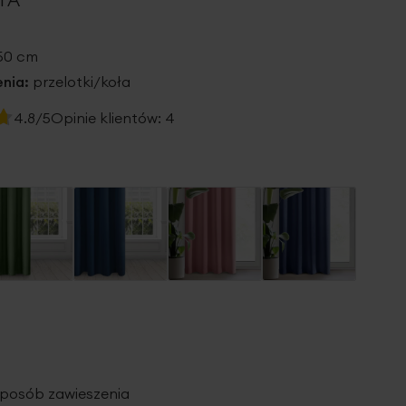
250 cm
nia:
przelotki/koła
4.8/5
Opinie klientów:
4
 sposób zawieszenia