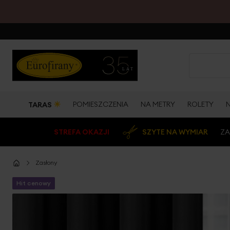
☀
POMIESZCZENIA
NA METRY
ROLETY
TARAS
STREFA OKAZJI
SZYTE NA WYMIAR
ZA
Zasłony
Hit cenowy
Przejdź
na
koniec