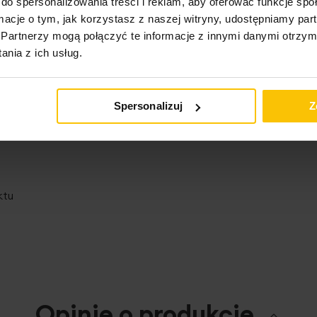
do spersonalizowania treści i reklam, aby oferować funkcje sp
ormacje o tym, jak korzystasz z naszej witryny, udostępniamy p
Partnerzy mogą połączyć te informacje z innymi danymi otrzym
nia z ich usług.
Spersonalizuj
Z
ktu
Opinie o produkcie