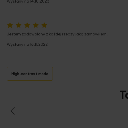
Wysłany na
14.10.2023
100%
Jestem zadowolony z każdej rzeczy jaką zamówiłem.
Wysłany na
18.11.2022
High-contrast mode
T