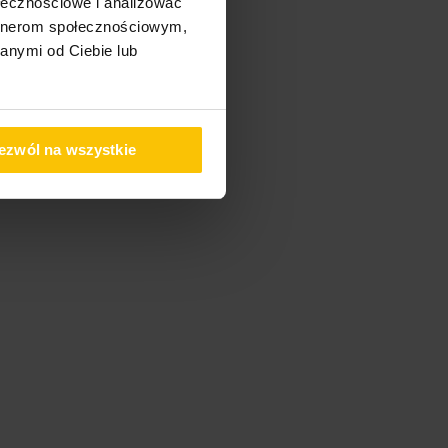
ołecznościowe i analizować
artnerom społecznościowym,
anymi od Ciebie lub
ezwól na wszystkie