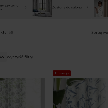
ny szyte na
Zasłony do salonu
ar
kty:
158
Sortuj we
owy
Wyczyść filtry
Promocja