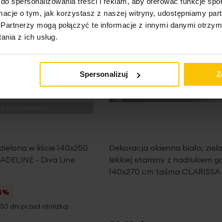
do spersonalizowania treści i reklam, aby oferować funkcje sp
ormacje o tym, jak korzystasz z naszej witryny, udostępniamy p
Partnerzy mogą połączyć te informacje z innymi danymi otrzym
nia z ich usług.
Spersonalizuj
Z
E ZACIEMNIENIE
zielona w liście 140x250
Dekoracja okienna biało, ziel
 ADELINE - Diva Line
lekkiej etaminy z nadrukiem g
140x270 cm taśma CLARISSA 
5%
30 dni przed obniżką: