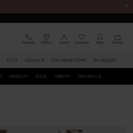
×
Kontakt
Salony
Konto
Ulubione
Blog
Koszyk
STYLE
DESIGN 91
EVA MINGE HOME
NA PREZENT
KI
NARZUTY
KOCE
OBRUSY
DEKORACJE