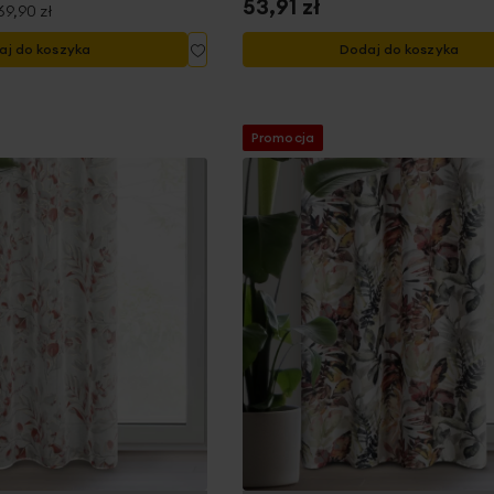
53,91 zł
69,90 zł
Dodaj
aj do koszyka
Dodaj do koszyka
do
listy
życzeń
Promocja