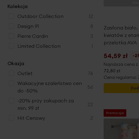
MAŁ
Kolekcja
produkty
Outdoor Collection
12
produkty
Design 91
8
Zasłona biało,
kwiatów z eta
produkty
Pierre Cardin
3
przelotka AVA
produkt
Limited Collection
1
54,59 zł
-2
Okazja
Najniższa cena z 
72,80 zł
produkty
Outlet
76
Cena regularna:
Wakacyjne szaleństwo cen
produkty
56
Dod
do -50%
-20% przy zakupach za
produkty
22
min. 99 zł
Promocja
produkty
Hit Cenowy
2