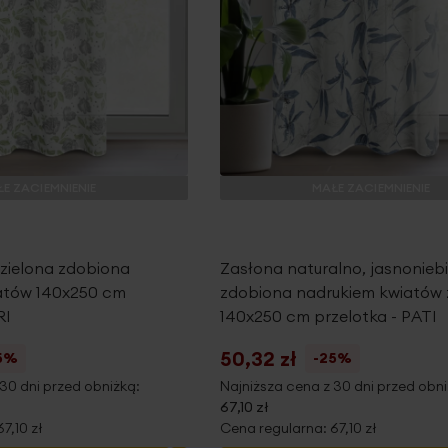
E ZACIEMNIENIE
MAŁE ZACIEMNIENIE
 zielona zdobiona
Zasłona naturalno, jasnonieb
atów 140x250 cm
zdobiona nadrukiem kwiatów 
RI
140x250 cm przelotka - PATI
50,32 zł
5%
-25%
30 dni przed obniżką:
Najniższa cena z 30 dni przed obni
67,10 zł
67,10 zł
Cena regularna:
67,10 zł