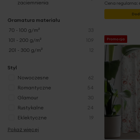
zaciemnienia
Cena regularna:
Dod
Gramatura materiału
produkty
70 - 100 g/m²
33
Promocja
produkty
101 - 200 g/m²
109
produkty
201 - 300 g/m²
12
Styl
produkty
nowoczesne
62
produkty
romantyczne
54
produkty
glamour
30
produkty
rustykalne
24
produkty
eklektyczne
19
Pokaż więcej