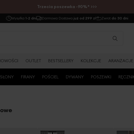
Trzecia poszewka -90%* >>>
Wysyłka
1-2 dni
Darmowa Dostawa
już od 299 zł
Zwrot
do 30 dni
NOWOŚCI
OUTLET
BESTSELLERY
KOLEKCJE
ARANŻACJE
SŁONY
FIRANY
POŚCIEL
DYWANY
POSZEWKI
RĘCZNI
rowe