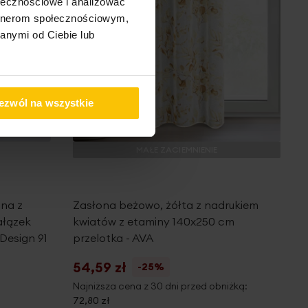
ołecznościowe i analizować
artnerom społecznościowym,
anymi od Ciebie lub
ezwól na wszystkie
MAŁE ZACIEMNIENIE
ona z
Zasłona beżowo, żółta z nadrukiem
ałązek
kwiatów z etaminy 140x250 cm
Design 91
przelotka - AVA
54,59 zł
-25%
Najniższa cena z 30 dni przed obniżką:
72,80 zł