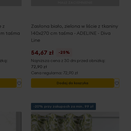
MAŁE ZACIEMNIENIE
e z
Zasłona biało, zielona w liście z tkaniny
 cm taśma
140x270 cm taśma - ADELINE - Diva
Line
54,67 zł
-25%
żką:
Najniższa cena z 30 dni przed obniżką:
72,90 zł
Cena regularna:
72,90 zł
Dodaj
Dodaj
Dodaj do koszyka
do
do
listy
listy
życzeń
życze
-20% przy zakupach za min. 99 zł