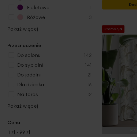
t
o
k
r
Dod
u
p
Fioletowe
1
y
d
t
o
k
r
u
p
Różowe
3
y
d
t
o
k
r
u
Pokaż więcej
y
d
Promocja
t
o
k
u
y
d
t
k
Przeznaczenie
u
t
k
produkty
do salonu
142
t
produkty
do sypialni
141
y
produkty
do jadalni
21
produkty
dla dziecka
16
produkty
na taras
12
Pokaż więcej
Cena
MAŁ
1 zł
-
99 zł