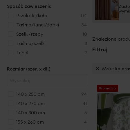
Sposób zawieszenia
Zasło
wymi
produkty
przelotki/koła
104
produkty
taśma/tunel/żabki
34
produkty
szelki/rzepy
10
Znalezione produ
produkty
taśma/szelki
8
Filtruj
produkty
Tunel
2
Wzór
kolor
Rozmiar (szer. x dł.)
Promocja
produkty
140 x 250 cm
94
produkty
140 x 270 cm
41
produkty
140 x 300 cm
5
produkty
155 x 260 cm
4