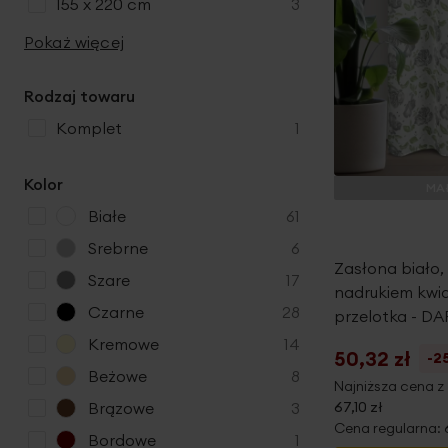
produkty
155 x 220 cm
3
Pokaż więcej
Rodzaj towaru
produkt
komplet
1
Kolor
MAŁ
p
Białe
61
r
p
Srebrne
6
o
Zasłona biało,
r
p
Szare
17
d
nadrukiem kwi
o
r
u
p
Czarne
28
przelotka - DA
d
o
k
r
u
p
Kremowe
14
d
50,32 zł
-2
t
o
k
r
u
p
Beżowe
8
y
d
Najniższa cena z 
t
o
k
r
u
p
67,10 zł
Brązowe
3
y
d
t
o
Cena regularna:
k
r
u
p
Bordowe
1
y
d