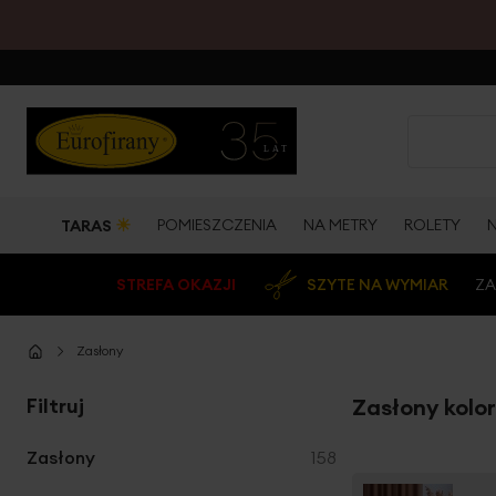
☀
POMIESZCZENIA
NA METRY
ROLETY
TARAS
STREFA OKAZJI
SZYTE NA WYMIAR
ZA
Zasłony
Filtruj
Zasłony kolo
produkty
Zasłony
158