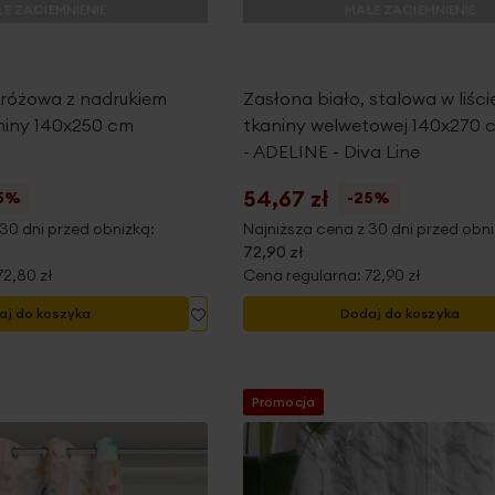
E ZACIEMNIENIE
MAŁE ZACIEMNIENIE
 różowa z nadrukiem
Zasłona biało, stalowa w liści
miny 140x250 cm
tkaniny welwetowej 140x270
- ADELINE - Diva Line
54,67 zł
5%
-25%
30 dni przed obniżką:
Najniższa cena z 30 dni przed obni
72,90 zł
72,80 zł
Cena regularna:
72,90 zł
Dodaj
aj do koszyka
Dodaj do koszyka
do
listy
życzeń
Promocja