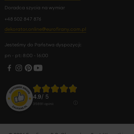
Doradca szycia na wymiar
+48 502 847 876
dekorator.online@eurofirany.com.pl
Jesteśmy do Państwa dyspozycji:
pn - pt: 8:00 - 16:00
4.9
/ 5
35891
opinii