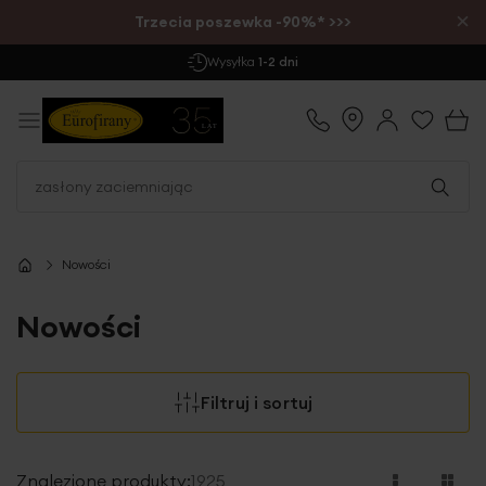
×
Trzecia poszewka -90%* >>>
Wysyłka
1-2 dni
Nowości
Nowości
Filtruj i sortuj
Znalezione produkty:
1925