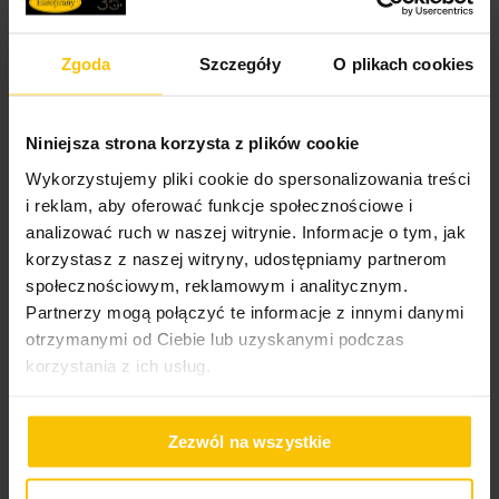
pierwsze zakupy! Bądź na bieżąco, otrzymuj najlepsze
oferty
Zgoda
Szczegóły
O plikach cookies
Adres e-mail
Niniejsza strona korzysta z plików cookie
Wykorzystujemy pliki cookie do spersonalizowania treści
Oświadczam, że zapoznałem/zapoznałam się z
i reklam, aby oferować funkcje społecznościowe i
treścią
Regulaminu newslettera
oraz
Polityką
analizować ruch w naszej witrynie. Informacje o tym, jak
Prywatności
.
korzystasz z naszej witryny, udostępniamy partnerom
społecznościowym, reklamowym i analitycznym.
Wyrażam zgodę na przesyłanie przez
Partnerzy mogą połączyć te informacje z innymi danymi
„EUROFIRANY” B.B. Choczyńscy spółka jawna z
otrzymanymi od Ciebie lub uzyskanymi podczas
siedzibą w Żywcu na mój adres e-mail imiennych
korzystania z ich usług.
wiadomości zawierających w szczególności
informacje o nowościach, promocjach,
wyprzedażach i innych ofertach specjalnych oraz
Zezwól na wszystkie
o konkursach, najnowszych trendach i
inspiracjach w aranżacji wnętrz, a także o