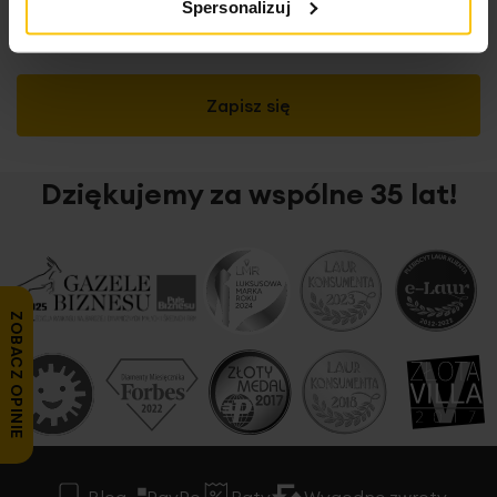
Spersonalizuj
aktualnych wydarzeniach dotyczących marki
Eurofirany (newsletter).
Zapisz się
Dziękujemy za wspólne 35 lat!
ZOBACZ OPINIE