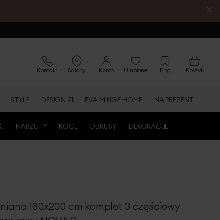
×
Kontakt
Salony
Konto
Ulubione
Blog
Koszyk
STYLE
DESIGN 91
EVA MINGE HOME
NA PREZENT
KI
NARZUTY
KOCE
OBRUSY
DEKORACJE
łniana 180x200 cm komplet 3 częściowy
 brązowy NOVA 3