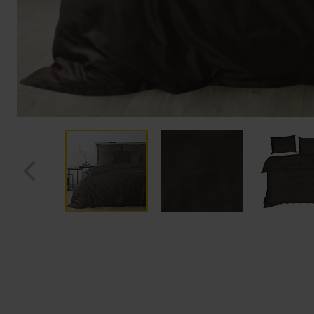
Przejdź
na
początek
galerii