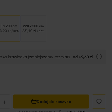
80 x 200 cm
220 x 200 cm
3,20 zł
/ szt.
231,40 zł
/ szt.
bka krawiecka (zmniejszamy rozmiar)
od +
9,60 zł
+
Dodaj do koszyka