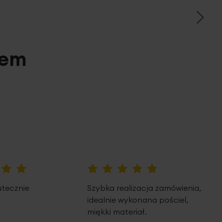
pem
100%
utecznie
Szybka realizacja zamówienia,
idealnie wykonana pościel,
miękki materiał.