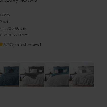
200 cm
2 szt.
i 1:
70 x 80 cm
i 2:
70 x 80 cm
5/5
Opinie klientów:
1