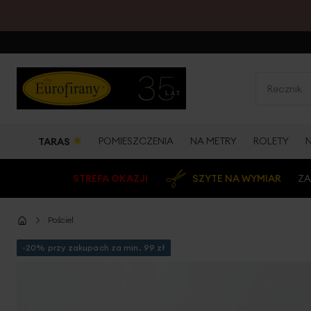
☀
POMIESZCZENIA
NA METRY
ROLETY
TARAS
STREFA OKAZJI
SZYTE NA WYMIAR
ZA
Pościel
-20% przy zakupach za min. 99 zł
Przejdź
na
koniec