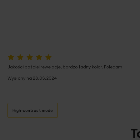
100%
Jakości pościel rewelacje, bardzo ładny kolor. Polecam
Wysłany na
28.03.2024
High-contrast mode
T