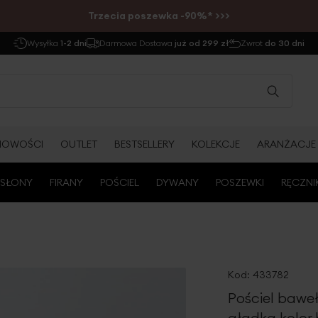
Trzecia poszewka -90%* >>>
Wysyłka
1-2 dni
Darmowa Dostawa
już od 299 zł
Zwrot
do 30 dni
NOWOŚCI
OUTLET
BESTSELLERY
KOLEKCJE
ARANŻACJE
SŁONY
FIRANY
POŚCIEL
DYWANY
POSZEWKI
RĘCZNI
Kod:
433782
Pościel bawe
gładka kolor