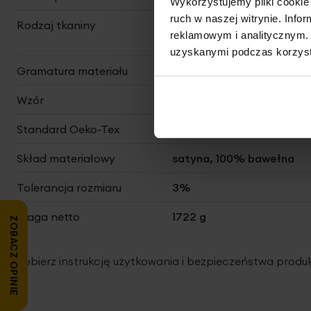
Wykorzystujemy pliki cookie 
ruch w naszej witrynie. Inf
Rodzaj tkaniny
bawełniane, satynowe,
reklamowym i analitycznym. 
gładkie
uzyskanymi podczas korzysta
Gramatura materiału
125 g/m²
Wzór
jednokolorowe
Standard Oeko-Tex
tak
Skład materiałowy
satyna, 100% bawełna
Tolerancja rozmiaru
3%
Waga netto
1722 g
ZOBACZ OPINIE
Pobierz instrukcję użytkowania i bezpieczeństwa produ