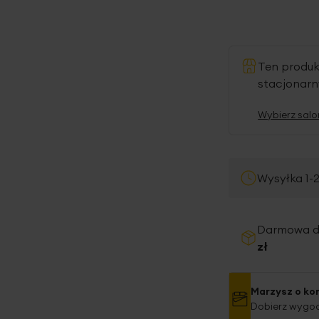
Ten produ
stacjonar
Wybierz salo
Wysyłka 1-
Darmowa 
zł
Marzysz o ko
Dobierz wygod