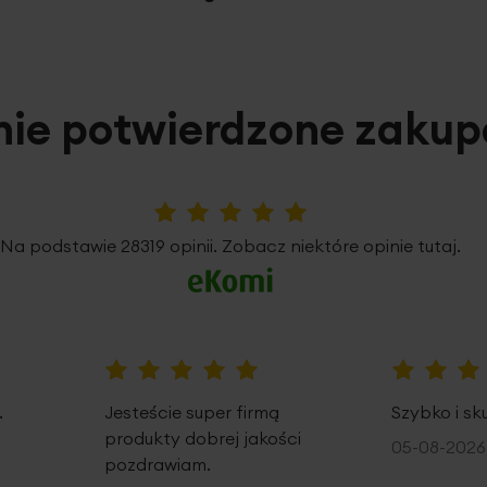
nie potwierdzone zaku
5%
Na podstawie 28319 opinii. Zobacz niektóre opinie tutaj.
100%
100%
.
Jesteście super firmą
Szybko i sk
produkty dobrej jakości
05-08-2026
pozdrawiam.