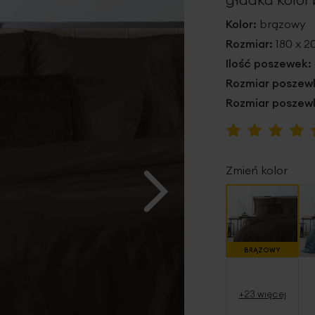
Kolor:
brązowy
Rozmiar:
180 x 
Ilość poszewek:
Rozmiar poszewk
Rozmiar poszewk
Ocena:
100
100
% of
Zmień kolor
BRĄZOWY
+23 więcej