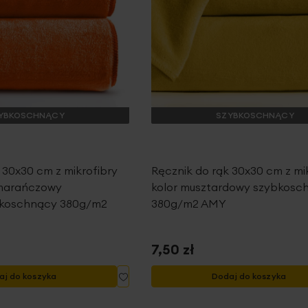
YBKOSCHNĄCY
SZYBKOSCHNĄCY
 30x30 cm z mikrofibry
Ręcznik do rąk 30x30 cm z mi
omarańczowy
kolor musztardowy szybkosc
bkoschnący 380g/m2
380g/m2 AMY
7,50 zł
Dodaj
aj do koszyka
Dodaj do koszyka
do
listy