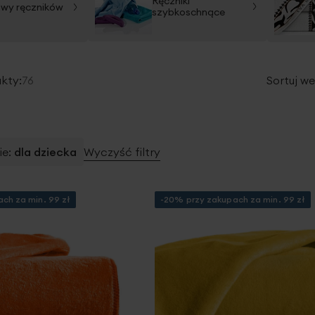
Ręczniki
wy ręczników
szybkoschnące
kty:
76
Sortuj we
ie
dla dziecka
Wyczyść filtry
ch za min. 99 zł
-20% przy zakupach za min. 99 zł