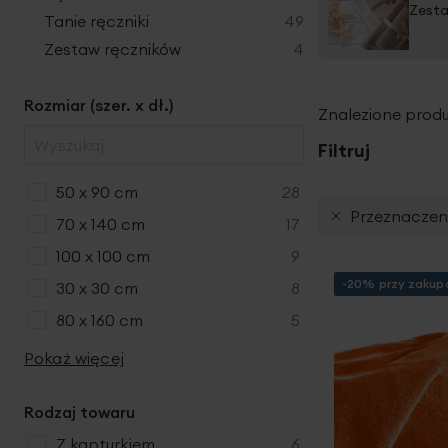
Zesta
produkty
Tanie ręczniki
49
produkty
Zestaw ręczników
4
Rozmiar (szer. x dł.)
Znalezione produ
Filtruj
produkty
50 x 90 cm
28
Przeznaczen
produkty
70 x 140 cm
17
produkty
100 x 100 cm
9
-20% przy zakupa
produkty
30 x 30 cm
8
produkty
80 x 160 cm
5
Pokaż więcej
Rodzaj towaru
produkty
z kapturkiem
6