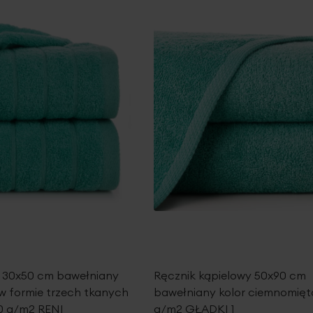
k 30x50 cm bawełniany
Ręcznik kąpielowy 50x90 cm
w formie trzech tkanych
bawełniany kolor ciemnomię
0 g/m2 RENI
g/m2 GŁADKI 1