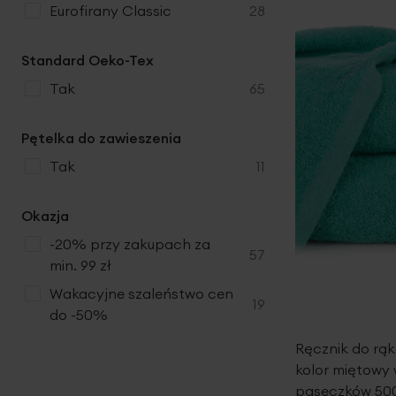
produkty
Eurofirany Classic
28
Standard Oeko-Tex
produkty
tak
65
Pętelka do zawieszenia
produkty
tak
11
Okazja
-20% przy zakupach za
produkty
57
min. 99 zł
Wakacyjne szaleństwo cen
produkty
19
do -50%
Ręcznik do rą
kolor miętowy 
paseczków 50