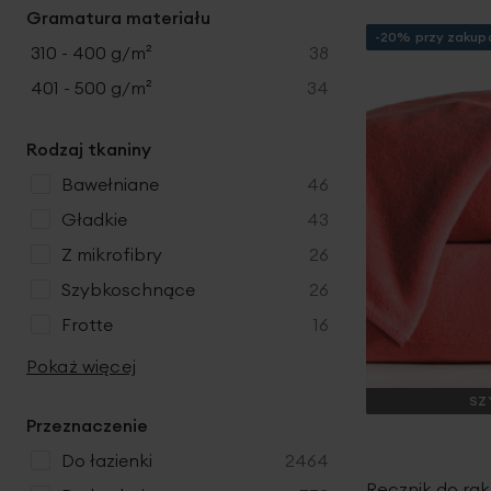
t
k
Gramatura materiału
u
y
t
-20% przy zakupa
k
produkty
310 - 400 g/m²
38
y
t
produkty
401 - 500 g/m²
34
y
Rodzaj tkaniny
produkty
bawełniane
46
produkty
gładkie
43
produkty
z mikrofibry
26
produkty
szybkoschnące
26
produkty
frotte
16
Pokaż więcej
SZ
Przeznaczenie
produkty
do łazienki
2464
Ręcznik do rąk