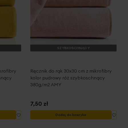
SZYBKOSCHNĄCY
krofibry
Ręcznik do rąk 30x30 cm z mikrofibry
hnący
kolor pudrowy róż szybkoschnący
380g/m2 AMY
7,50 zł
Dodaj
Dodaj
Dodaj do koszyka
do
do
listy
listy