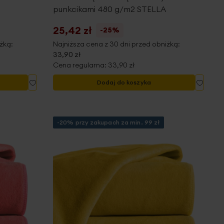
punkcikami 480 g/m2 STELLA
25,42 zł
-25%
żką:
Najniższa cena z 30 dni przed obniżką:
33,90 zł
Cena regularna:
33,90 zł
Dodaj
Dodaj
Dodaj do koszyka
do
do
listy
listy
życzeń
życze
-20% przy zakupach za min. 99 zł