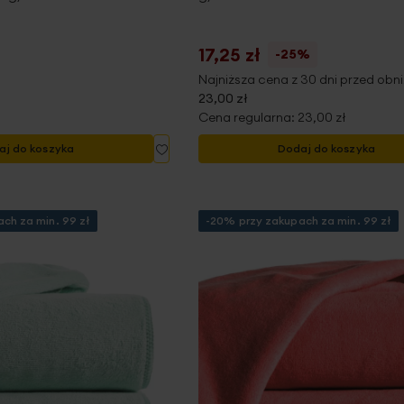
17,25 zł
-25%
Najniższa cena z 30 dni przed obni
23,00 zł
Cena regularna:
23,00 zł
Dodaj
aj do koszyka
Dodaj do koszyka
do
listy
życzeń
ch za min. 99 zł
-20% przy zakupach za min. 99 zł