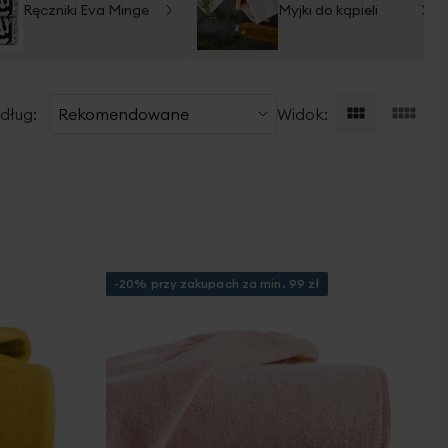
Ręczniki Eva Minge
Myjki do kąpieli
dług:
Widok:
-20% przy zakupach za min. 99 zł