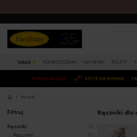
☀
POMIESZCZENIA
NA METRY
ROLETY
TARAS
STREFA OKAZJI
SZYTE NA WYMIAR
ZA
Ręczniki
Filtruj
Ręczniki dla 
produkty
Ręczniki
76
produkty
Ręczniki
72