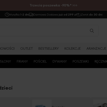
Trzecia poszewka -90%* >>>
Wysyłka
1-2 dni
Darmowa Dostawa
już od 299 zł
Zwrot
do 30 dni
NOWOŚCI
OUTLET
BESTSELLERY
KOLEKCJE
ARANŻACJE
SŁONY
FIRANY
POŚCIEL
DYWANY
POSZEWKI
RĘCZNI
dzieci