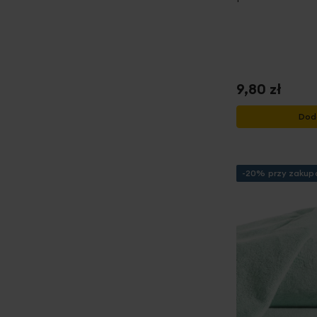
9,80 zł
Dod
-20% przy zakupa