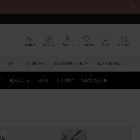
×
Kontakt
Salony
Konto
Ulubione
Blog
Koszyk
STYLE
DESIGN 91
EVA MINGE HOME
NA PREZENT
KI
NARZUTY
KOCE
OBRUSY
DEKORACJE