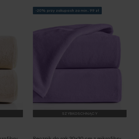
życzeń
życze
-20% przy zakupach za min. 99 zł
SZYBKOSCHNĄCY
krofibry
Ręcznik do rąk 30x30 cm z mikrofibry