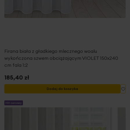
Firana biała z gładkiego mlecznego woalu
wykończona szwem obciążającym VIOLET 150x240
cm fala 1:2
185,40 zł
Do
Dodaj do koszyka
Hit cenowy