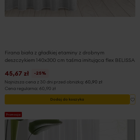
Firana biała z gładkiej etaminy z drobnym
deszczykiem 140x300 cm taśma imitująca flex BELISSA
45,67 zł
-25%
Najniższa cena z 30 dni przed obniżką:
60,90 zł
Cena regularna:
60,90 zł
Do
Dodaj do koszyka
Promocja