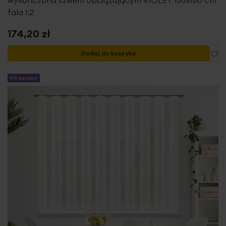
fala 1:2
174,20 zł
Do
Dodaj do koszyka
Hit cenowy