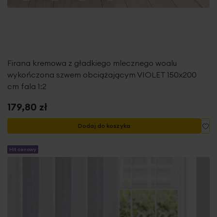
Firana kremowa z gładkiego mlecznego woalu
wykończona szwem obciążającym VIOLET 150x200
cm fala 1:2
179,80 zł
Do
Dodaj do koszyka
Hit cenowy