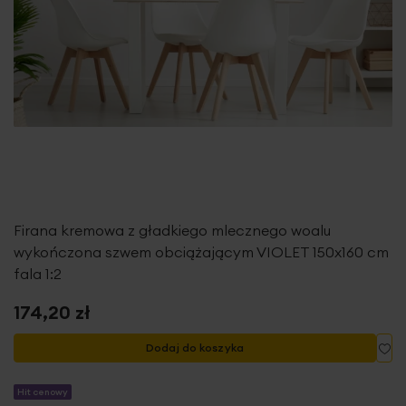
Firana kremowa z gładkiego mlecznego woalu
wykończona szwem obciążającym VIOLET 150x160 cm
fala 1:2
174,20 zł
Do
Dodaj do koszyka
Hit cenowy