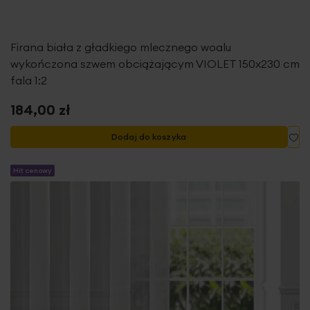
Firana biała z gładkiego mlecznego woalu
wykończona szwem obciążającym VIOLET 150x230 cm
fala 1:2
184,00 zł
Do
Dodaj do koszyka
Hit cenowy