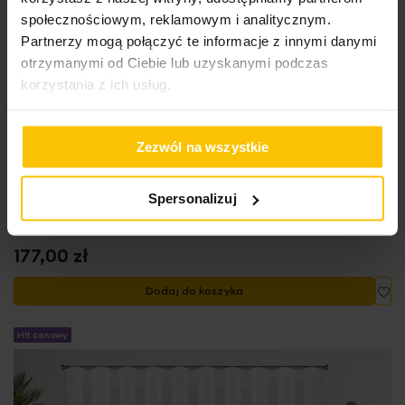
społecznościowym, reklamowym i analitycznym.
Partnerzy mogą połączyć te informacje z innymi danymi
otrzymanymi od Ciebie lub uzyskanymi podczas
korzystania z ich usług.
Zezwól na wszystkie
Firana biała z gładkiego mlecznego woalu
wykończona szwem obciążającym VIOLET 150x180 cm
Spersonalizuj
fala 1:2
177,00 zł
Do
Dodaj do koszyka
Hit cenowy