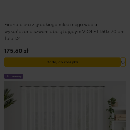
Firana biała z gładkiego mlecznego woalu
wykończona szwem obciążającym VIOLET 150x170 cm
fala 1:2
175,60 zł
Do
Dodaj do koszyka
Hit cenowy