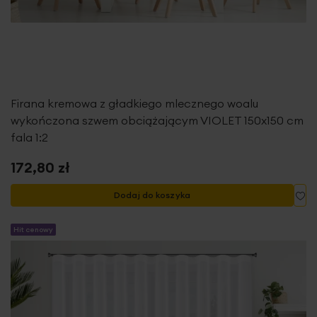
Firana kremowa z gładkiego mlecznego woalu
wykończona szwem obciążającym VIOLET 150x150 cm
fala 1:2
172,80 zł
Do
Dodaj do koszyka
Hit cenowy