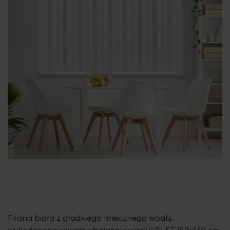
Firana biała z gładkiego mlecznego woalu
wykończona szwem obciążającym VIOLET 150x160 cm