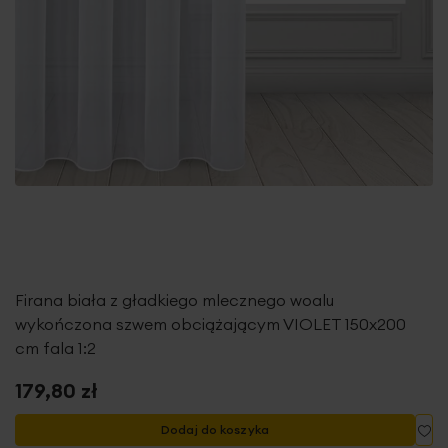
Firana biała z gładkiego mlecznego woalu
wykończona szwem obciążającym VIOLET 150x200
cm fala 1:2
179,80 zł
Do
Dodaj do koszyka