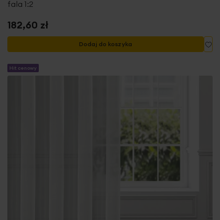
fala 1:2
182,60 zł
Do
Dodaj do koszyka
Hit cenowy