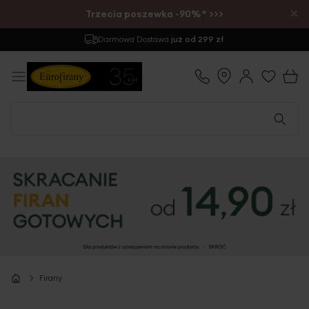
×
Trzecia poszewka -90%* >>>
Zwrot
do 30 dni
Firany