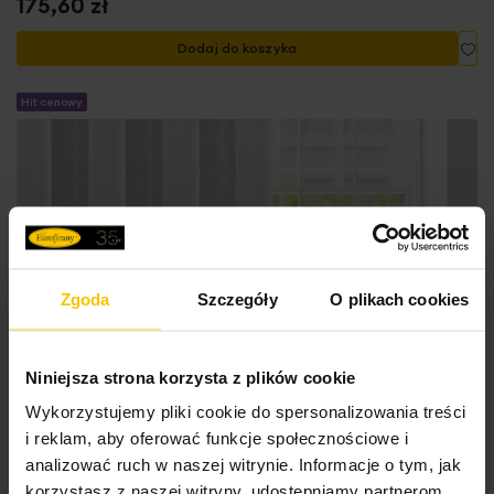
175,60 zł
Do
Dodaj do koszyka
Hit cenowy
Zgoda
Szczegóły
O plikach cookies
Niniejsza strona korzysta z plików cookie
Wykorzystujemy pliki cookie do spersonalizowania treści
i reklam, aby oferować funkcje społecznościowe i
analizować ruch w naszej witrynie. Informacje o tym, jak
korzystasz z naszej witryny, udostępniamy partnerom