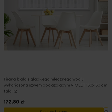
Firana biała z gładkiego mlecznego woalu
wykończona szwem obciążającym VIOLET 150x150 cm
fala 1:2
172,80 zł
Do
Dodaj do koszyka