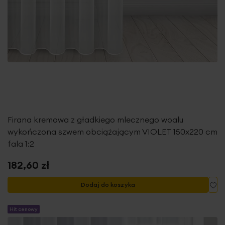
Firana kremowa z gładkiego mlecznego woalu
wykończona szwem obciążającym VIOLET 150x220 cm
fala 1:2
182,60 zł
Do
Dodaj do koszyka
Hit cenowy