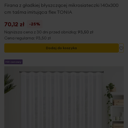
Firana z gładkiej błyszczącej mikrosiateczki 140x300
cm taśma imitująca flex TONIA
70,12 zł
-25%
Najniższa cena z 30 dni przed obniżką:
93,50 zł
Cena regularna:
93,50 zł
Do
Dodaj do koszyka
Hit cenowy