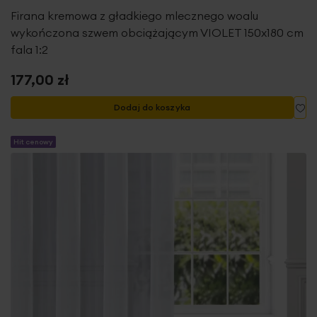
Firana kremowa z gładkiego mlecznego woalu
wykończona szwem obciążającym VIOLET 150x180 cm
fala 1:2
177,00 zł
Do
Dodaj do koszyka
Hit cenowy