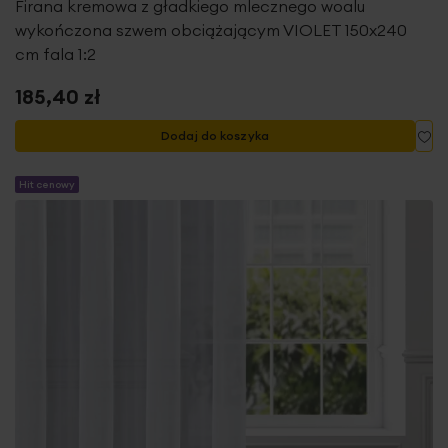
Firana kremowa z gładkiego mlecznego woalu
wykończona szwem obciążającym VIOLET 150x240
cm fala 1:2
185,40 zł
Do
Dodaj do koszyka
Hit cenowy