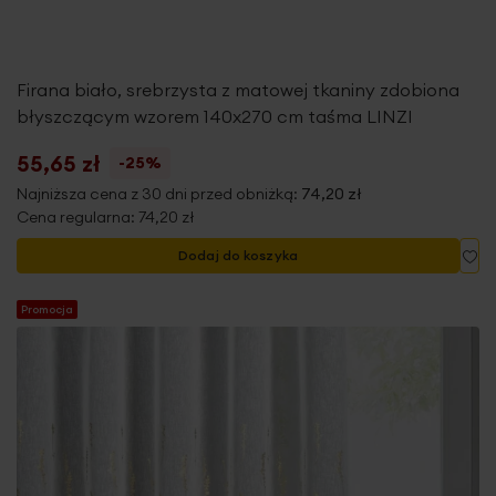
Firana biało, srebrzysta z matowej tkaniny zdobiona
błyszczącym wzorem 140x270 cm taśma LINZI
55,65 zł
-25%
Najniższa cena z 30 dni przed obniżką:
74,20 zł
Cena regularna:
74,20 zł
Do
Dodaj do koszyka
Promocja