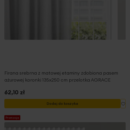
Firana srebrna z matowej etaminy zdobiona pasem
ażurowej koronki 135x250 cm przelotka AGRACE
62,10 zł
Do
Dodaj do koszyka
Promocja