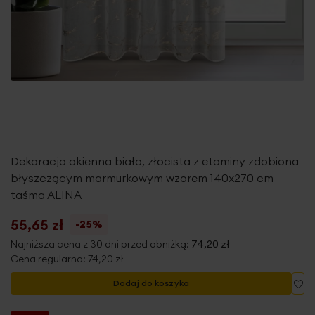
Dekoracja okienna biało, złocista z etaminy zdobiona
błyszczącym marmurkowym wzorem 140x270 cm
taśma ALINA
55,65 zł
-25%
Najniższa cena z 30 dni przed obniżką:
74,20 zł
Cena regularna:
74,20 zł
Do
Dodaj do koszyka