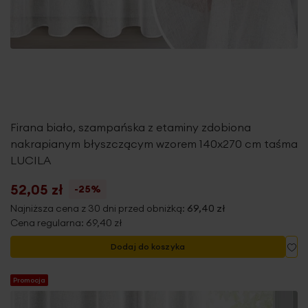
Firana biało, szampańska z etaminy zdobiona
nakrapianym błyszczącym wzorem 140x270 cm taśma
LUCILA
52,05 zł
-25%
Najniższa cena z 30 dni przed obniżką:
69,40 zł
Cena regularna:
69,40 zł
Do
Dodaj do koszyka
Promocja