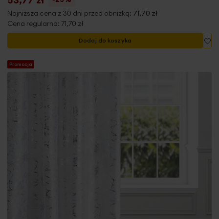
Najniższa cena z 30 dni przed obniżką:
71,70 zł
Cena regularna:
71,70 zł
Do
Dodaj do koszyka
Promocja