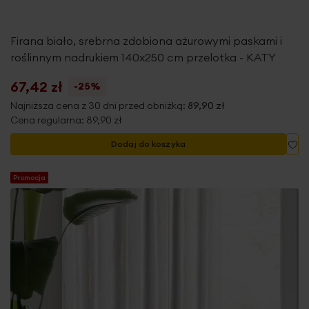
Firana biało, srebrna zdobiona ażurowymi paskami i
roślinnym nadrukiem 140x250 cm przelotka - KATY
67,42 zł
-25%
Najniższa cena z 30 dni przed obniżką:
89,90 zł
Cena regularna:
89,90 zł
Do
Dodaj do koszyka
Promocja