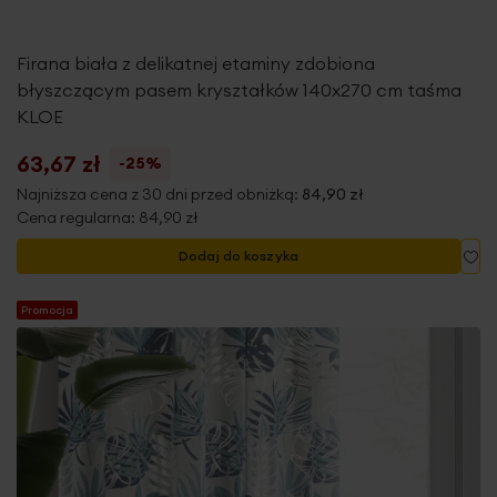
Firana biała z delikatnej etaminy zdobiona
błyszczącym pasem kryształków 140x270 cm taśma
KLOE
63,67 zł
-25%
Najniższa cena z 30 dni przed obniżką:
84,90 zł
Cena regularna:
84,90 zł
Do
Dodaj do koszyka
Promocja