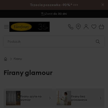
×
Trzecia poszewka -90%* >>>
Zamów do 12:00
- wysyłka tego samego dnia
Firany
Firany glamour
Firany szyte na
Firany bez
wymiar
prasowania