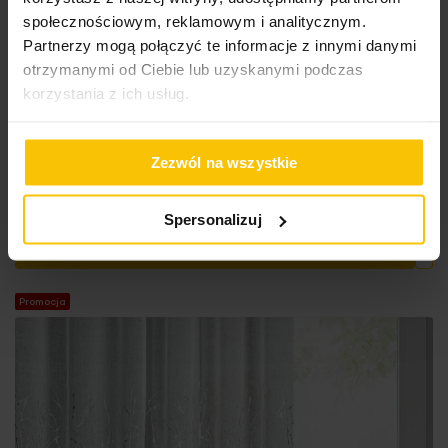
społecznościowym, reklamowym i analitycznym.
Partnerzy mogą połączyć te informacje z innymi danymi
otrzymanymi od Ciebie lub uzyskanymi podczas
korzystania z ich usług.
Firana biało, szampańska zdobiona nadrukiem
marmurka 140x270 cm taśma MELIA
Zezwól na wszystkie
57,37 zł
-25%
Najniższa cena z 30 dni przed obniżką:
76,50 zł
Cena regularna:
76,50 zł
Spersonalizuj
Do
Dodaj do koszyka
Promocja