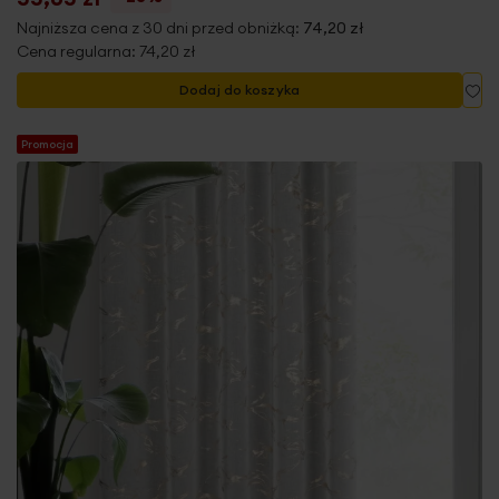
Najniższa cena z 30 dni przed obniżką:
74,20 zł
Cena regularna:
74,20 zł
Do
Dodaj do koszyka
Promocja