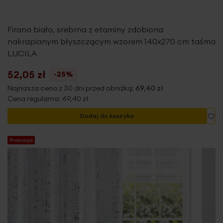
Firana biało, srebrna z etaminy zdobiona
nakrapianym błyszczącym wzorem 140x270 cm taśma
LUCILA
52,05 zł
-25%
Najniższa cena z 30 dni przed obniżką:
69,40 zł
Cena regularna:
69,40 zł
Do
Dodaj do koszyka
Promocja