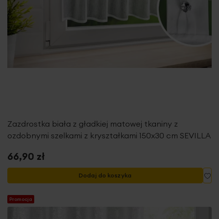
Zazdrostka biała z gładkiej matowej tkaniny z
ozdobnymi szelkami z kryształkami 150x30 cm SEVILLA
66,90 zł
Do
Dodaj do koszyka
Promocja