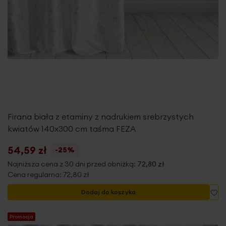
Firana biała z etaminy z nadrukiem srebrzystych
kwiatów 140x300 cm taśma FEZA
54,59 zł
-25%
Najniższa cena z 30 dni przed obniżką:
72,80 zł
Cena regularna:
72,80 zł
Do
Dodaj do koszyka
Promocja