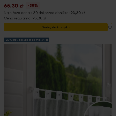
65,30 zł
-30%
Najniższa cena z 30 dni przed obniżką:
93,30 zł
Cena regularna:
93,30 zł
Do
Dodaj do koszyka
-20% przy zakupach za min. 99 zł