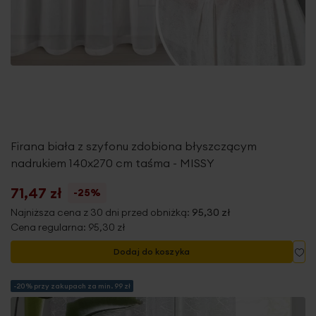
Firana biała z szyfonu zdobiona błyszczącym
nadrukiem 140x270 cm taśma - MISSY
71,47 zł
-25%
Najniższa cena z 30 dni przed obniżką:
95,30 zł
Cena regularna:
95,30 zł
Do
Dodaj do koszyka
-20% przy zakupach za min. 99 zł