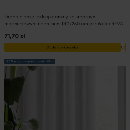
Firana biała z lekkiej etaminy ze srebrnym
marmurkowym nadrukiem 140x250 cm przelotka REVA
71,70 zł
Do
Dodaj do koszyka
-20% przy zakupach za min. 99 zł