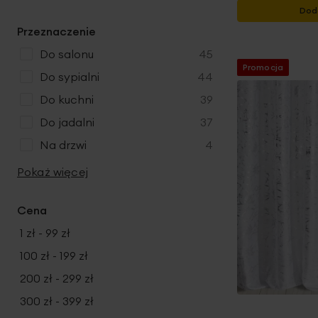
r
Dod
o
Przeznaczenie
d
u
produkty
do salonu
45
Promocja
k
produkty
do sypialni
44
t
produkty
do kuchni
39
y
produkty
do jadalni
37
produkty
na drzwi
4
Pokaż więcej
Cena
1 zł
-
99 zł
100 zł
-
199 zł
200 zł
-
299 zł
300 zł
-
399 zł