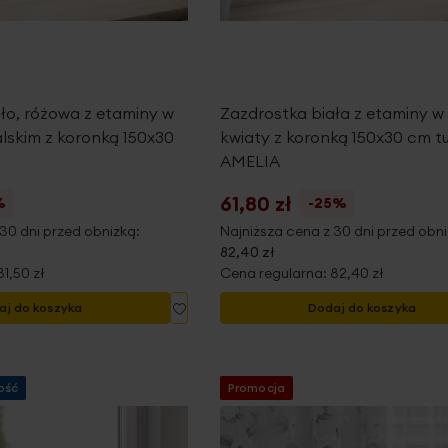
ło, różowa z etaminy w
Zazdrostka biała z etaminy w
lskim z koronką 150x30
kwiaty z koronką 150x30 cm t
AMELIA
61,80 zł
%
-25%
30 dni przed obniżką:
Najniższa cena z 30 dni przed obni
82,40 zł
81,50 zł
Cena regularna:
82,40 zł
Dodaj
aj do koszyka
Dodaj do koszyka
do
listy
życzeń
ość
Promocja