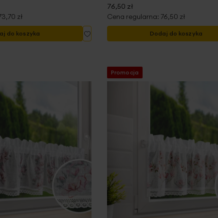
76,50 zł
73,70 zł
Cena regularna:
76,50 zł
Dodaj
aj do koszyka
Dodaj do koszyka
do
listy
życzeń
Promocja