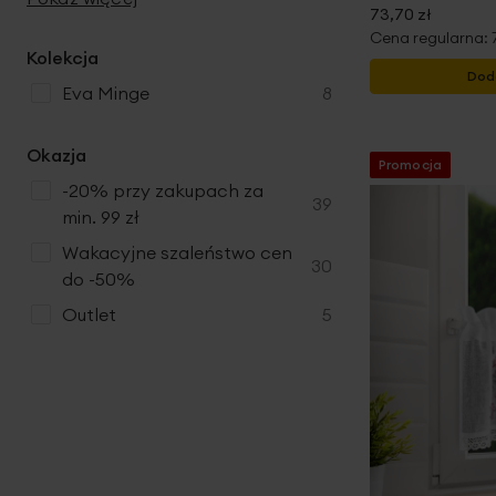
73,70 zł
Cena regularna:
Kolekcja
Dod
produkty
Eva Minge
8
Okazja
Promocja
-20% przy zakupach za
produkty
39
min. 99 zł
Wakacyjne szaleństwo cen
produkty
30
do -50%
produkty
Outlet
5