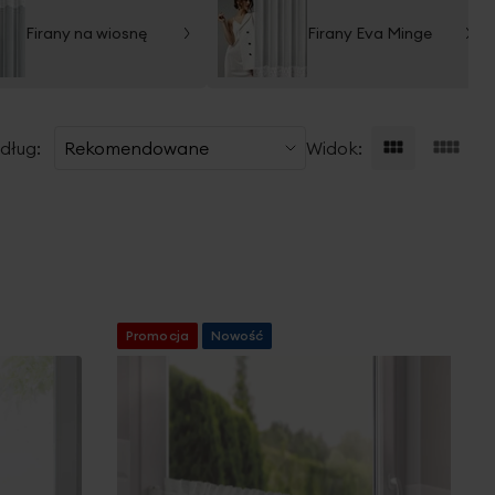
Firany na wiosnę
Firany Eva Minge
dług:
Widok:
Promocja
Nowość