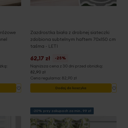
 różowe
Zazdrostka biała z drobnej siateczki
unel
zdobiona subtelnym haftem 70x150 cm
taśma - LETI
62,17 zł
-25%
żką:
Najniższa cena z 30 dni przed obniżką:
82,90 zł
Cena regularna:
82,90 zł
Dodaj
Dodaj
Dodaj do koszyka
do
do
listy
listy
życzeń
życze
-20% przy zakupach za min. 99 zł