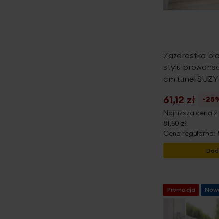
Zazdrostka bia
stylu prowansa
cm tunel SUZY
61,12 zł
-25
Najniższa cena z 
81,50 zł
Cena regularna:
Dod
Promocja
Now