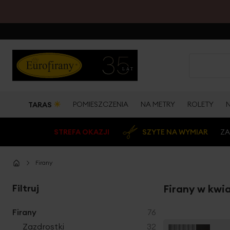
☀
POMIESZCZENIA
NA METRY
ROLETY
TARAS
STREFA OKAZJI
SZYTE NA WYMIAR
ZA
Firany
Filtruj
Firany w kwi
produkty
Firany
76
produkty
Zazdrostki
32