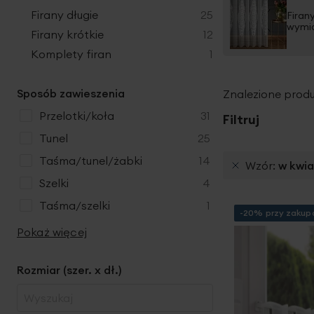
produkty
Firany długie
25
Firan
wymi
produkty
Firany krótkie
12
produkt
Komplety firan
1
Sposób zawieszenia
Znalezione produ
produkty
przelotki/koła
31
Filtruj
produkty
Tunel
25
produkty
taśma/tunel/żabki
14
Wzór
w kwi
produkty
szelki
4
produkt
taśma/szelki
1
-20% przy zakupa
Pokaż więcej
Rozmiar (szer. x dł.)