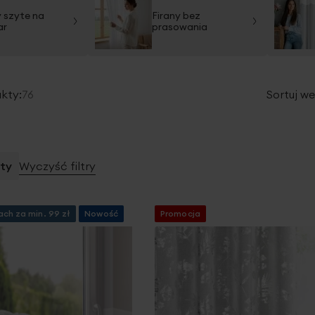
y szyte na
Firany bez
ar
prasowania
kty:
76
Sortuj we
aty
Wyczyść filtry
ch za min. 99 zł
Nowość
Promocja