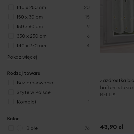
produkty
140 x 250 cm
20
produkty
150 x 30 cm
15
produkty
150 x 60 cm
9
produkty
350 x 250 cm
6
produkty
140 x 270 cm
4
Pokaż więcej
Rodzaj towaru
Zazdrostka bia
produkt
bez prasowania
1
haftem stokro
produkt
szyte w Polsce
1
BELLIS
produkt
komplet
1
Kolor
43,90 zł
p
Białe
76