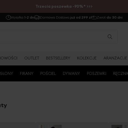
Trzecia poszewka -90%* >>>
Wysyłka
1-2 dni
Darmowa Dostawa
już od 299 zł
Zwrot
do 30 dni
NOWOŚCI
OUTLET
BESTSELLERY
KOLEKCJE
ARANŻACJE
SŁONY
FIRANY
POŚCIEL
DYWANY
POSZEWKI
RĘCZNI
aty