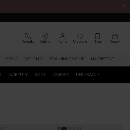
×
Kontakt
Salony
Konto
Ulubione
Blog
Koszyk
STYLE
DESIGN 91
EVA MINGE HOME
NA PREZENT
KI
NARZUTY
KOCE
OBRUSY
DEKORACJE