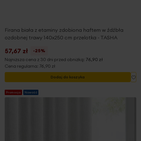
Firana biała z etaminy zdobiona haftem w źdźbła
ozdobnej trawy 140x250 cm przelotka - TASHA
57,67 zł
-25%
Najniższa cena z 30 dni przed obniżką:
76,90 zł
Cena regularna:
76,90 zł
Do
Dodaj do koszyka
Promocja
Nowość