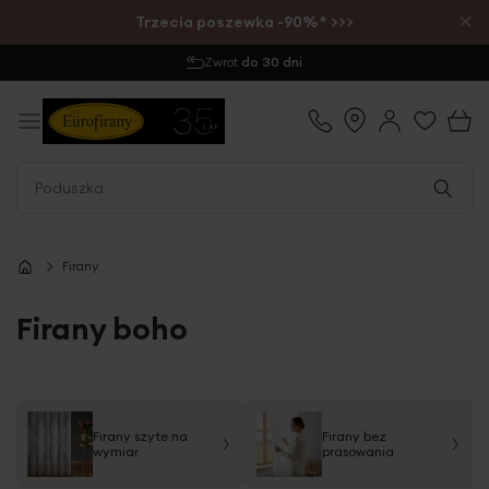
×
Trzecia poszewka -90%* >>>
Zamów do 12:00
- wysyłka tego samego dnia
Firany
Firany boho
Firany szyte na
Firany bez
wymiar
prasowania