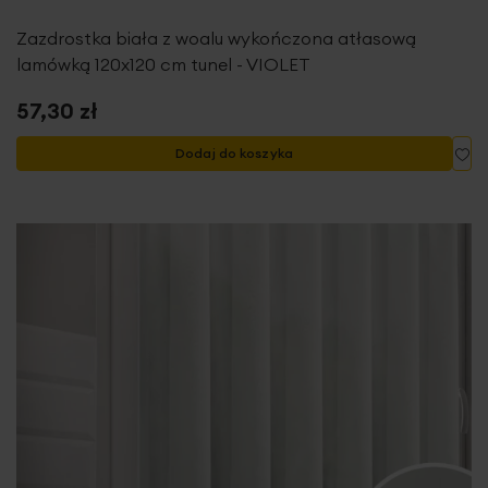
Zazdrostka biała z woalu wykończona atłasową
lamówką 120x120 cm tunel - VIOLET
57,30 zł
Do
Dodaj do koszyka