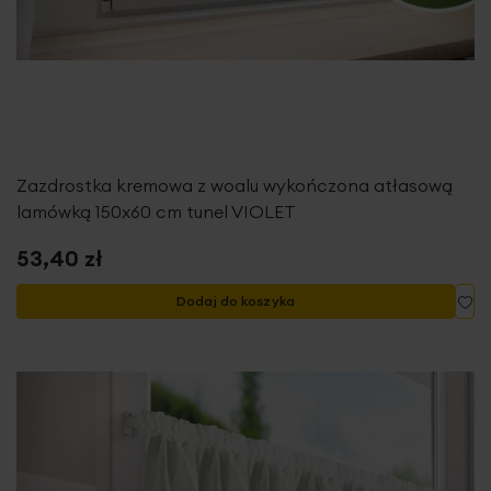
Zazdrostka kremowa z woalu wykończona atłasową
lamówką 150x60 cm tunel VIOLET
53,40 zł
Do
Dodaj do koszyka