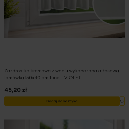
Zazdrostka kremowa z woalu wykończona atłasową
lamówką 150x40 cm tunel - VIOLET
45,20 zł
Do
Dodaj do koszyka