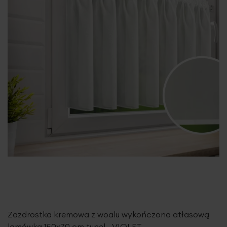
Zazdrostka kremowa z woalu wykończona atłasową
lamówką 150x70 cm tunel - VIOLET