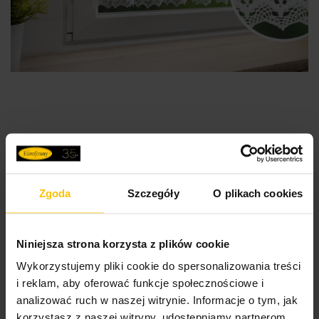
Zazdrostka biała z matowej tkaniny z koronką 150x30
cm tunel CLARIE
Zgoda
Szczegóły
O plikach cookies
48,45 zł
-25%
Najniższa cena z 30 dni przed obniżką:
64,60 zł
Cena regularna:
64,60 zł
Niniejsza strona korzysta z plików cookie
Do
Dodaj do koszyka
Wykorzystujemy pliki cookie do spersonalizowania treści
i reklam, aby oferować funkcje społecznościowe i
Promocja
Nowość
analizować ruch w naszej witrynie. Informacje o tym, jak
korzystasz z naszej witryny, udostępniamy partnerom