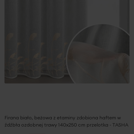
Firana biało, beżowa z etaminy zdobiona haftem w
źdźbła ozdobnej trawy 140x250 cm przelotka - TASHA