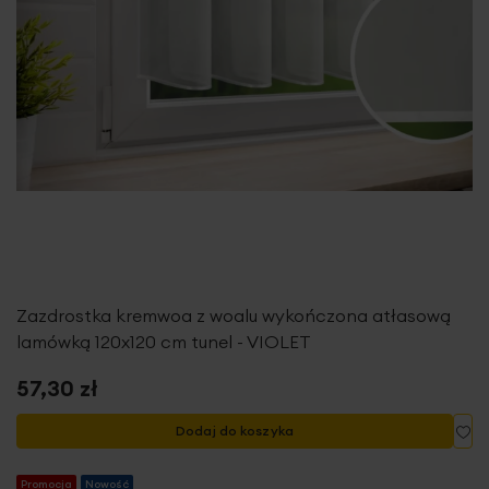
Zazdrostka kremwoa z woalu wykończona atłasową
lamówką 120x120 cm tunel - VIOLET
57,30 zł
Do
Dodaj do koszyka
Promocja
Nowość