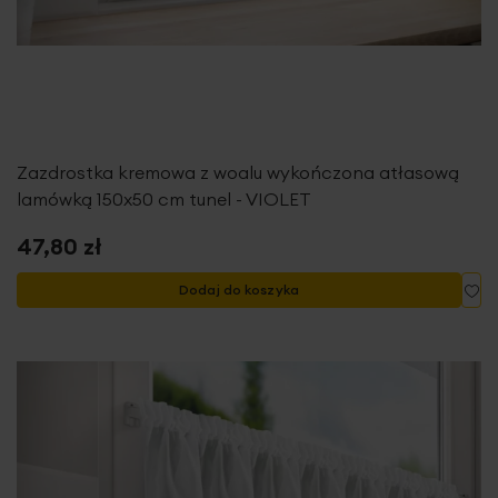
Zazdrostka kremowa z woalu wykończona atłasową
lamówką 150x50 cm tunel - VIOLET
47,80 zł
Do
Dodaj do koszyka