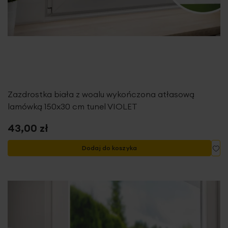
Zazdrostka biała z woalu wykończona atłasową
lamówką 150x30 cm tunel VIOLET
43,00 zł
Do
Dodaj do koszyka