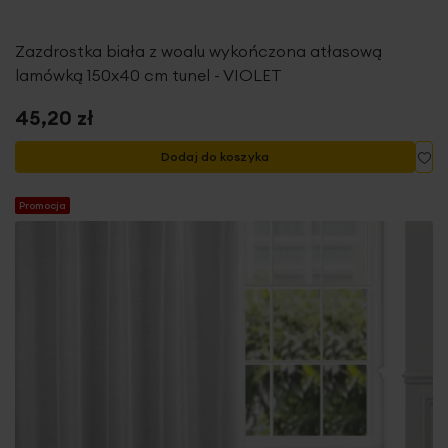
Zazdrostka biała z woalu wykończona atłasową
lamówką 150x40 cm tunel - VIOLET
45,20 zł
Do
Dodaj do koszyka
Promocja