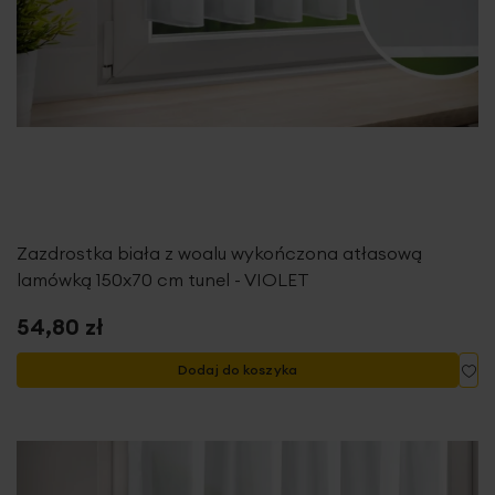
Zazdrostka biała z woalu wykończona atłasową
lamówką 150x70 cm tunel - VIOLET
54,80 zł
Do
Dodaj do koszyka