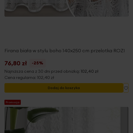
Firana biała w stylu boho 140x250 cm przelotka ROZI
76,80 zł
-25%
Najniższa cena z 30 dni przed obniżką:
102,40 zł
Cena regularna:
102,40 zł
Do
Dodaj do koszyka
Promocja