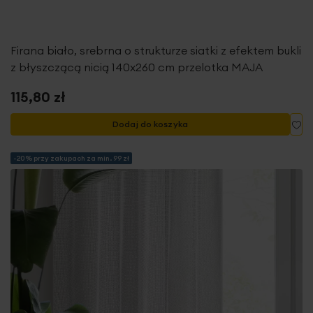
Firana biało, srebrna o strukturze siatki z efektem bukli
z błyszczącą nicią 140x260 cm przelotka MAJA
115,80 zł
Do
Dodaj do koszyka
-20% przy zakupach za min. 99 zł