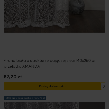
Firana biała o strukturze pajęczej sieci 140x250 cm
przelotka AMANDA
87,20 zł
Do
Dodaj do koszyka
-20% przy zakupach za min. 99 zł