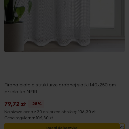
Firana biała o strukturze drobnej siatki 140x250 cm
przelotka NERI
79,72 zł
-25%
Najniższa cena z 30 dni przed obniżką:
106,30 zł
Cena regularna:
106,30 zł
Do
Dodaj do koszyka