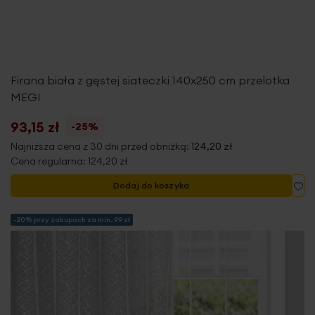
Firana biała z gęstej siateczki 140x250 cm przelotka
MEGI
93,15 zł
-25%
Najniższa cena z 30 dni przed obniżką:
124,20 zł
Cena regularna:
124,20 zł
Do
Dodaj do koszyka
-20% przy zakupach za min. 99 zł