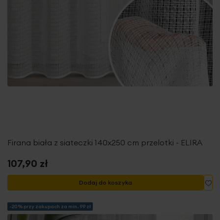
Firana biała z siateczki 140x250 cm przelotki - ELIRA
107,90 zł
Do
Dodaj do koszyka
-20% przy zakupach za min. 99 zł