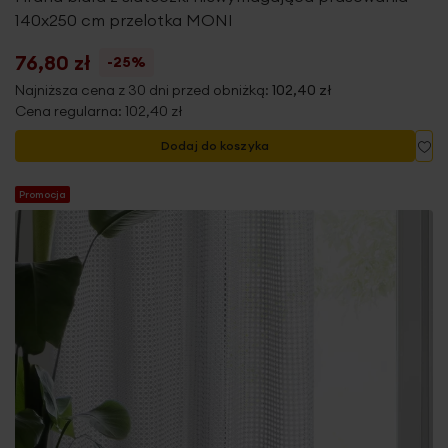
140x250 cm przelotka MONI
76,80 zł
-25%
Najniższa cena z 30 dni przed obniżką:
102,40 zł
Cena regularna:
102,40 zł
Do
Dodaj do koszyka
Promocja