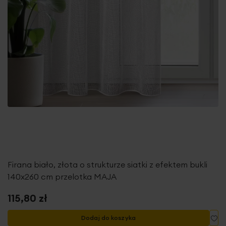
Firana biało, złota o strukturze siatki z efektem bukli
140x260 cm przelotka MAJA
115,80 zł
Do
Dodaj do koszyka