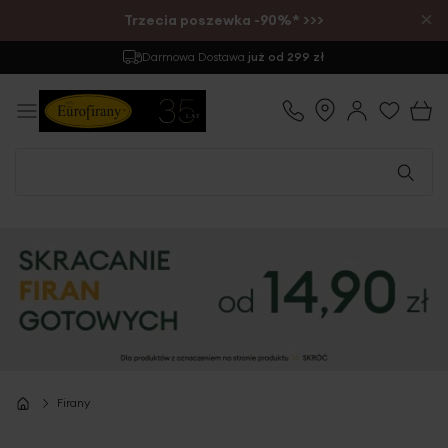
×
Trzecia poszewka -90%* >>>
Zwrot
do 30 dni
Firany