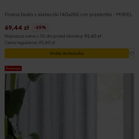
Firana biała z siateczki 140x250 cm przelotka - MIRIEL
69,44 zł
-25%
Najniższa cena z 30 dni przed obniżką:
92,60 zł
Cena regularna:
92,60 zł
Do
Dodaj do koszyka
Promocja