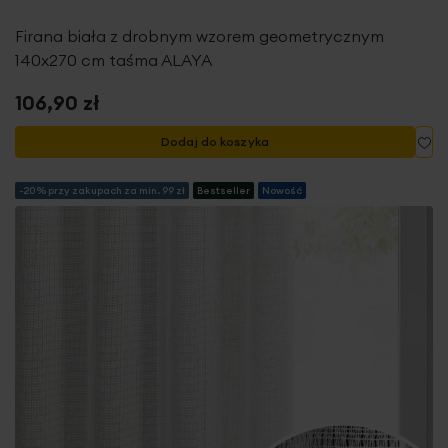
Firana biała z drobnym wzorem geometrycznym
140x270 cm taśma ALAYA
106,90 zł
Do
Dodaj do koszyka
-20% przy zakupach za min. 99 zł
Bestseller
Nowość