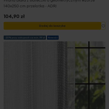
140x250 cm przelotka - ADRI
104,90 zł
Do
Dodaj do koszyka
-20% przy zakupach za min. 99 zł
Nowość