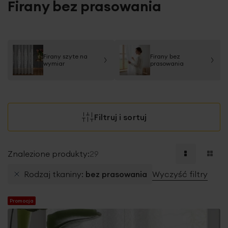
Firany bez prasowania
Firany szyte na
Firany bez
wymiar
prasowania
Filtruj i sortuj
Znalezione produkty:
29
Rodzaj tkaniny
bez prasowania
Wyczyść filtry
Promocja