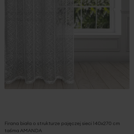
Firana biała o strukturze pajęczej sieci 140x270 cm
taśma AMANDA