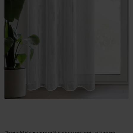
Firana biała z siateczki o geometrycznym wzorze