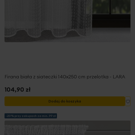
Firana biała z siateczki 140x250 cm przelotka - LARA
104,90 zł
Do
Dodaj do koszyka
-20% przy zakupach za min. 99 zł