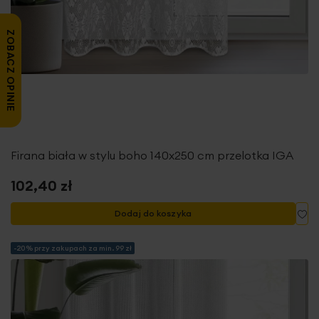
ZOBACZ OPINIE
Firana biała w stylu boho 140x250 cm przelotka IGA
102,40 zł
Do
Dodaj do koszyka
-20% przy zakupach za min. 99 zł