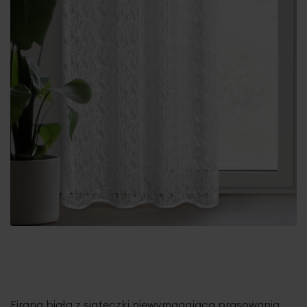
Firana biała z siateczki niewymagająca prasowania