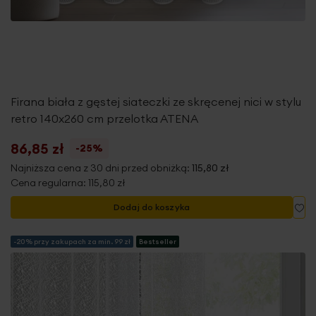
Firana biała z gęstej siateczki ze skręcenej nici w stylu
retro 140x260 cm przelotka ATENA
86,85 zł
-25%
Najniższa cena z 30 dni przed obniżką:
115,80 zł
Cena regularna:
115,80 zł
Do
Dodaj do koszyka
-20% przy zakupach za min. 99 zł
Bestseller