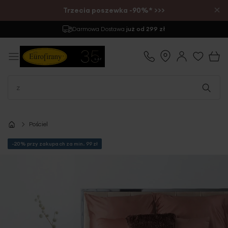
×
Trzecia poszewka -90%* >>>
Darmowa Dostawa
już od 299 zł
Pościel
-20% przy zakupach za min. 99 zł
Przejdź
na
koniec
galerii