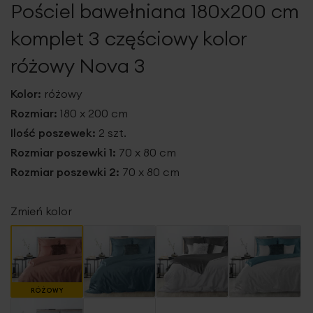
Pościel bawełniana 180x200 cm
galerii
komplet 3 częściowy kolor
różowy Nova 3
Kolor:
różowy
Rozmiar:
180 x 200 cm
Ilość poszewek:
2 szt.
Rozmiar poszewki 1:
70 x 80 cm
Rozmiar poszewki 2:
70 x 80 cm
Zmień kolor
RÓŻOWY