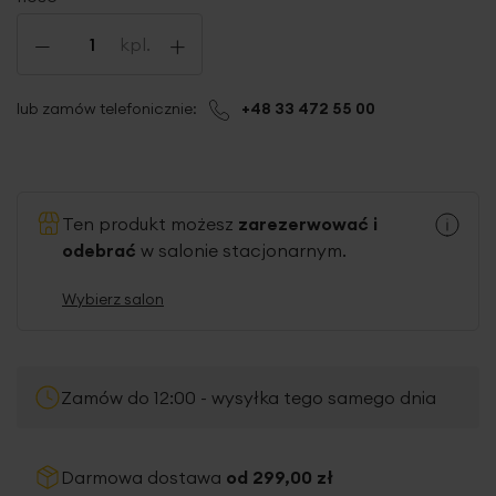
-
+
kpl.
lub zamów telefonicznie:
+48 33 472 55 00
Ten produkt możesz
zarezerwować i
odebrać
w salonie stacjonarnym.
Wybierz salon
Zamów do 12:00 - wysyłka tego samego dnia
Darmowa dostawa
od 299,00 zł