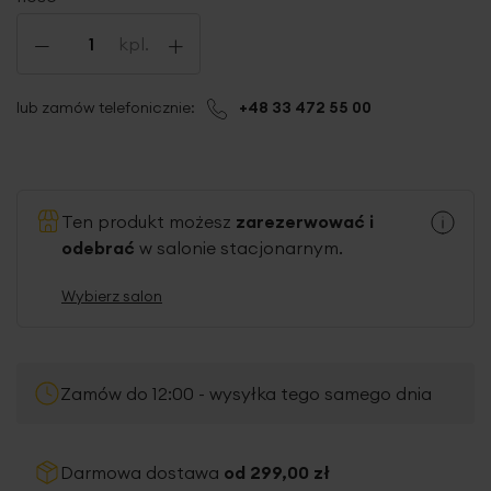
-
+
kpl.
lub zamów telefonicznie:
+48 33 472 55 00
Ten produkt możesz
zarezerwować i
odebrać
w salonie stacjonarnym.
Wybierz salon
Zamów do 12:00 - wysyłka tego samego dnia
Darmowa dostawa
od 299,00 zł