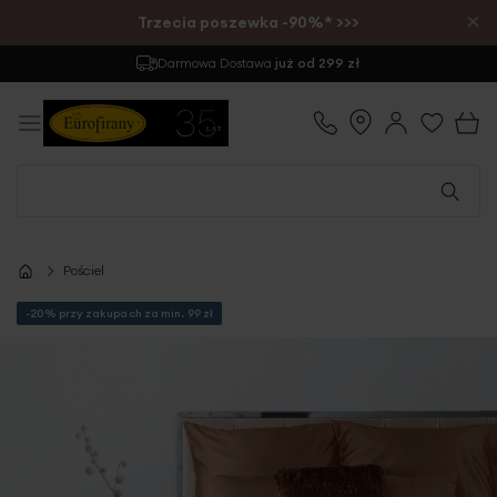
×
Trzecia poszewka -90%* >>>
Darmowa Dostawa
już od 299 zł
Pościel
-20% przy zakupach za min. 99 zł
Przejdź
na
koniec
galerii