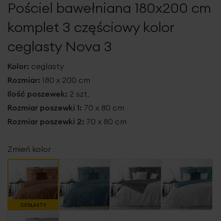
Pościel bawełniana 180x200 cm
galerii
komplet 3 częściowy kolor
ceglasty Nova 3
Kolor:
ceglasty
Rozmiar:
180 x 200 cm
Ilość poszewek:
2 szt.
Rozmiar poszewki 1:
70 x 80 cm
Rozmiar poszewki 2:
70 x 80 cm
Zmień kolor
CEGLASTY