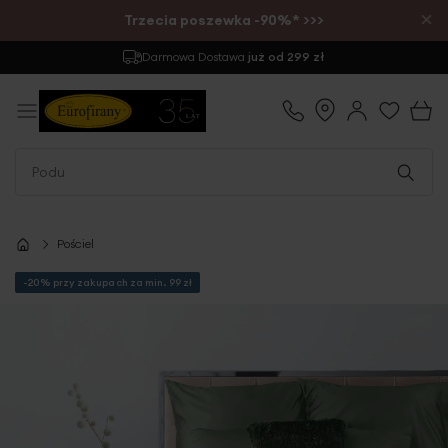
×
Trzecia poszewka -90%* >>>
Darmowa Dostawa
już od 299 zł
Pościel
-20% przy zakupach za min. 99 zł
Przejdź
na
koniec
galerii