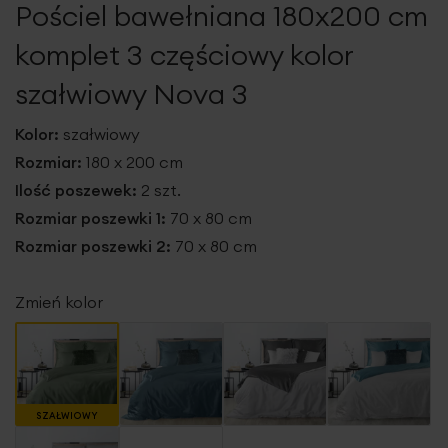
Pościel bawełniana 180x200 cm
galerii
komplet 3 częściowy kolor
szałwiowy Nova 3
Kolor:
szałwiowy
Rozmiar:
180 x 200 cm
Ilość poszewek:
2 szt.
Rozmiar poszewki 1:
70 x 80 cm
Rozmiar poszewki 2:
70 x 80 cm
Zmień kolor
SZAŁWIOWY