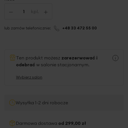
-
+
kpl.
lub zamów telefonicznie:
+48 33 472 55 00
Ten produkt możesz
zarezerwować i
odebrać
w salonie stacjonarnym.
Wybierz salon
Wysyłka 1-2 dni robocze
Darmowa dostawa
od 299,00 zł