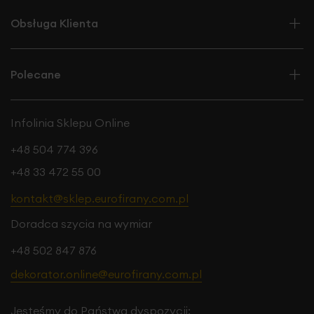
Obsługa Klienta
Polecane
Infolinia Sklepu Online
+48 504 774 396
+48 33 472 55 00
kontakt@sklep.eurofirany.com.pl
Doradca szycia na wymiar
+48 502 847 876
dekorator.online@eurofirany.com.pl
Jesteśmy do Państwa dyspozycji: